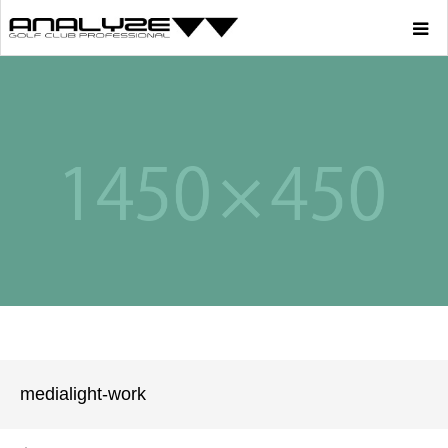
Home
Product
Story
Youtube
Profile
Blog
medialight-work
Store