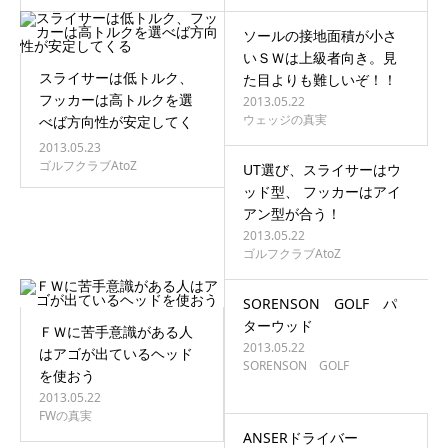
ソールの接地面積が小さ
いＳＷは上級者向き。見
スライサーは低トルク、
た目よりも難しいぞ！！
フッカーは高トルクを選
2013.05.22
ウェッジの真実
べば方向性が安定してく
る…
2013.05.23
ゴルフクラブAtoZ
UT選び、スライサーはウ
ッド型、 フッカーはアイ
アン型が合う！
2013.05.22
ゴルフクラブAtoZ
SORENSON GOLF パ
ターウッド
ＦＷに苦手意識がある人
2013.05.22
はアゴが出ているヘッド
SORENSON GOLF
を使おう
2013.05.22
FWの真実
ANSERドライバー