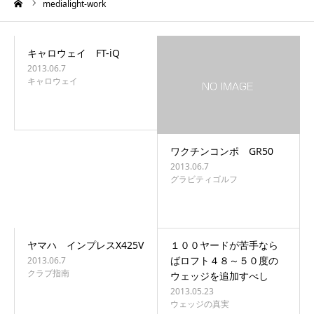
ーム
medialight-work
キャロウェイ FT-iQ
2013.06.7
キャロウェイ
ワクチンコンポ GR50
2013.06.7
グラビティゴルフ
ヤマハ インプレスX425V
１００ヤードが苦手なら
ばロフト４８～５０度の
2013.06.7
クラブ指南
ウェッジを追加すべし
2013.05.23
ウェッジの真実