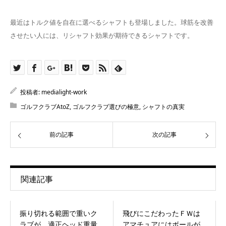
最近はトルク値を自在に選べるシャフトも登場しました。球筋を改善
させたい人には、リシャフト効果が期待できるシャフトです。
投稿者:
medialight-work
ゴルフクラブAtoZ
,
ゴルフクラブ選びの極意
,
シャフトの真実
前の記事
次の記事
関連記事
振り切れる範囲で重いク
飛びにこだわったＦＷは
ラブが、適正ヘッド重量
アマチュアにはボールが