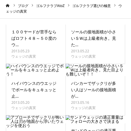
ーム
ブログ
ゴルフクラブAtoZ
ゴルフクラブ選びの極意
ウ
ェッジの真実
１００ヤードが苦手なら
ソールの接地面積が小さ
ばロフト４８～５０度の
いＳＷは上級者向き。見
ウ…
た…
2013.05.23
2013.05.22
ウェッジの真実
ウェッジの真実
ハイバウンスのウエッジ
バンカーでザックリが多
でボールをキュキュッと
い人はソールの接地面積
止…
が…
2013.05.20
2013.05.16
ウェッジの真実
ウェッジの真実
サンドウェッジの適正重