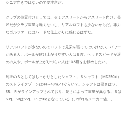
シニア向きではないので要注意だ。
クラブの位置付けとしては、セミアスリートからアスリート向け。長
尺だがクラブ重量は軽くないし、リアルロフトも少ないからだ。非力
なゴルファーにはハードな仕上がりに感じるはずだ。
リアルロフトが少ないのでロフトで見栄を張ってはいけない。パワー
がある人、ボールが吹け上がりやすい人は９度。ヘッドスピードが遅
めの人や、ボールが上がりづらい人は10.5度をお勧めしたい。
純正のＳとしてはしっかりとしたシャフト。Ｓシャフト（MD350id）
のストライクゾーンは44～48m／sぐらい？。シャフトは硬さはＳ、
SR、Ｒがラインアップされており、硬さによって重量が異なる。Ｓは
60g、SRは55g、Ｒは50gとなっている（いずれもメーカー値）。