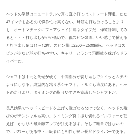
ヘッドの挙動はニュートラルで真っ直ぐ打てばストレート弾道。ただ
47インチもあるので操作性は高くない。球筋を打ち分けることより
も、オートマチックにフェアウェイに運ぶタイプだ。弾道計測してみ
ると・・・打ち出しがやや低めで、低スピン弾道。いい感じで捕える
と打ち出し角は11～12度、スピン量は2200～2600回転。ヘッドはス
ピンが少ない球が打ちやすい。キャリーとランで飛距離を稼げるドラ
イバーだ。
シャフトは手元と先端が硬く、中間部分が切り返しでクイッとムチの
ようにしなる。典型的な粘り系シャフト。トルクも適度にある。ヘッ
ドの走りより、タイミングの取りやすさを意識したシャフトだ。
長尺効果でヘッドスピードを上げて飛ばせるなけでなく、ヘッドの飛
びのポテンシャルも高い。タイミング良く振り切れるゴルファーが使
えば、かなりの飛距離アップが狙えるはず。そして軽量ではないの
で、パワーがある中・上級者にも相性が良い長尺ドライバーである。