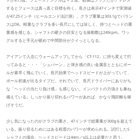
トが9.75度。フェースアングルは＋２度。数値はフックだがアドレス
するとフェースは真っ直ぐ目標を向く。長さは表示47インチで実測値
が47.25インチ（ヒールエンド法計測）。クラブ重量は303.1gでバラン
スはD6。軽量なクラブを多い長尺にしては珍しく、持つとヘッドの重
量感を感じる。シャフトの硬さの目安となる振動数は249cpm。ワッ
グルすると手元が硬めで中間部分がクイッとしなる。
アイアンで入念にウォームアップしてから「CT-112」に持ち変えて打
ってみると・・・「シュパーン」と弾き感の良い金属音とともにボー
ルが素早く飛んでいく。長尺効果でヘッドスピードが上がっていて、
ボール初速が出るタイプだ。それでいて、長尺ドライバーにありがち
な「ヘッドの当たり負け感」も感じない。インパクトの力強さも兼ね
備えている。しっかり振り切れるパワーがあれば、かなり飛距離を稼
げそうだ。
少し気になったのがクラブの重さ。47インチで総重量が300gを超えて
いる。振り切るためにはある程度のパワーが求められる。試打したS
シャフトの場合、ヘッドスピードは44m／s以上は必要だと思う。