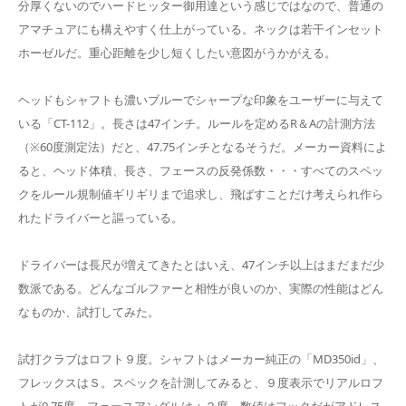
分厚くないのでハードヒッター御用達という感じではなので、普通の
アマチュアにも構えやすく仕上がっている。ネックは若干インセット
ホーゼルだ。重心距離を少し短くしたい意図がうかがえる。
ヘッドもシャフトも濃いブルーでシャープな印象をユーザーに与えて
いる「CT-112」。長さは47インチ。ルールを定めるR＆Aの計測方法
（※60度測定法）だと、47.75インチとなるそうだ。メーカー資料によ
ると、ヘッド体積、長さ、フェースの反発係数・・・すべてのスペッ
クをルール規制値ギリギリまで追求し、飛ばすことだけ考えられ作ら
れたドライバーと謳っている。
ドライバーは長尺が増えてきたとはいえ、47インチ以上はまだまだ少
数派である。どんなゴルファーと相性が良いのか、実際の性能はどん
なものか、試打してみた。
試打クラブはロフト９度。シャフトはメーカー純正の「MD350id」、
フレックスはＳ。スペックを計測してみると、９度表示でリアルロフ