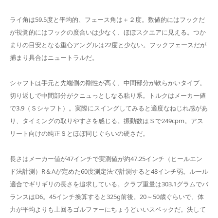
ライ角は59.5度と平均的、フェース角は＋２度。数値的にはフックだ
が視覚的にはフックの度合いは少なく、ほぼスクエアに見える。つか
まりの目安となる重心アングルは22度と少ない。フックフェースだが
捕まり具合はニュートラルだ。
シャフトは手元と先端側の剛性が高く、中間部分が軟らかいタイプ。
切り返しで中間部分がクニュっとしなる粘り系。トルクはメーカー値
で3.9（Ｓシャフト）。実際にスイングしてみると適度なねじれ感があ
り、タイミングの取りやすさを感じる。振動数はＳで249cpm。アス
リート向けの純正Ｓとほぼ同じぐらいの硬さだ。
長さはメーカー値が47インチで実測値が約47.25インチ（ヒールエン
ド法計測）R＆Aが定めた60度測定法で計測すると48インチ弱。ルール
適合でギリギリの長さを追求している。クラブ重量は303.1グラムでバ
ランスはD6。45インチ換算すると325g前後。20～50歳ぐらいで、体
力が平均よりも上回るゴルファーにちょうどいいスペックだ。決して