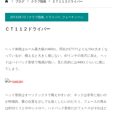
ーム
ブログ
クラブ指南
ＣＴ１１２ドライバー
2013.05.13
クラブ指南
,
ドライバー
,
フォーティーン
ＣＴ１１２ドライバー
ヘッド体積はルール最大級の460cc。同社のCT111よりも10cc大きくな
っているが、構えると大きく感じない。47インチの長尺に加え、ヘッ
ドはハイバック形状で塊感が強い。見た目的には440ccぐらいに感じ
てしまう。
ヘッド形状はオーソドックスで構えやすいが、ネックは非常に短いの
が特徴的。重心位置を少しでも低くしたいのだろう。フェースの厚み
は約53ミリとややシャロー。ハイバック形状だがフェースがそれほど