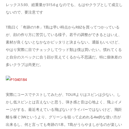
レックス5.93、総重量が315.6ｇなのでも、もはやクラブとして成立し
ないので、要注意です
T島曰く「奇跡の1本」T島は早い時点からRBZを買ってつかっている
が、顔の作り方に苦労している様子。若干の調整ができるとはいえ、
素材が良くないとなかなかピッタリと決まらない。通販もいいけど、
やはり実際に目でチェックしてウッド類は僕は買いたい。慣れてくる
と自分のスペックに合う顔が見えてくるから不思議だ。特に個体差の
多いクラブは尚更だ。
実際にコースでテストしてみたが、TOURよりはスピンは少ない。し
かし低スピンとは言えないと思う。弾き感と音は心地よく、飛ぶイメ
ージがする。最近考えている飛ばないドライバーではないけど、飛距
離を稼ぐ3Wというより、グリーンを狙って止めれる4w的な使い方が
出来るし、何と言っても奇跡の1本。T島がうらやましがるのが楽しい