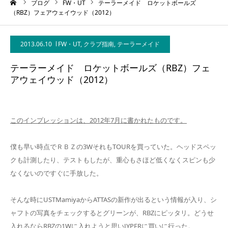
ーム
ブログ
FW・UT
テーラーメイド ロケットボールズ
（RBZ）フェアウェイウッド（2012）
2013.06.10
FW・UT
,
クラブ指南
,
テーラーメイド
テーラーメイド ロケットボールズ（RBZ）フェ
アウェイウッド（2012）
このインプレッションは、2012年7月に書かれたものです。
僕も早い時点でＲＢＺの3WそれもTOURを買っていた。ヘッドスペッ
クも計測したり、テストもしたが、重心もさほど低くなくスピンも少
なくないのですぐに手放した。
そんな時にUSTMamiyaからATTASの新作が出るという情報が入り、シ
ャフトの写真をチェックするとグリーンが、RBZにピッタリ。どうせ
入れるならRBZの1Wに入れようと思いJYPERに買いに行った。