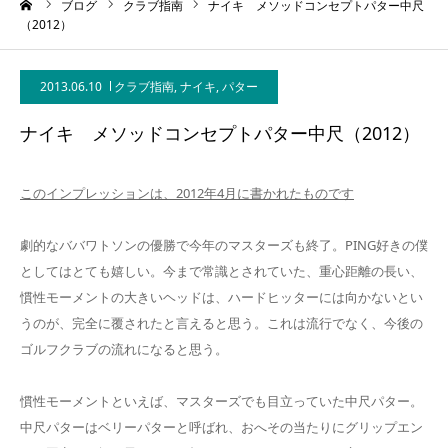
ーム
ブログ
クラブ指南
ナイキ メソッドコンセプトパター中尺
（2012）
2013.06.10
クラブ指南
,
ナイキ
,
パター
ナイキ メソッドコンセプトパター中尺（2012）
このインプレッションは、2012年4月に書かれたものです
劇的なババワトソンの優勝で今年のマスターズも終了。PING好きの僕
としてはとても嬉しい。今まで常識とされていた、重心距離の長い、
慣性モーメントの大きいヘッドは、ハードヒッターには向かないとい
うのが、完全に覆されたと言えると思う。これは流行でなく、今後の
ゴルフクラブの流れになると思う。
慣性モーメントといえば、マスターズでも目立っていた中尺パター。
中尺パターはベリーパターと呼ばれ、おへその当たりにグリップエン