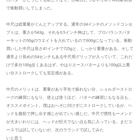
で衝動買いしてしまった。
中尺は総重量がぐんとアップする。通常の34インチのメソッドコンセ
プトは、重さが543g、それを0.5インチ伸ばして、プロバランスパタ
ーキットの50gのウエイトを入れているので600gになっている。衝動
買いした中尺は長さ41インチで725gと、しっかり重量がある。そして
通常より長めの54センチもある中尺用グリップが入っていて、これだ
けで多分100g近くあるはず。やはりエースパターよりも100g以上重
い分ストロークしても安定感がある。
中尺のメリットは、重量があり手先で振れない分、ショルダーストロ
ークの練習にもなり、使えば使うほど、パターの練習にもなる点も、
オススメポイント。僕はおへそに付けずにストロークしているが、ヘ
ッドを腹筋で押し出す感じが出ていい感じだ。中尺で慣性もーメンド
が大きいわりには、ヘッドが巨大でない点も気に入っている。まだコ
ースでは試していないが、次のラウンドで試してみた
いと思う