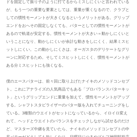
ドを固定して振り子のように打てるからミスしにくいと言われている
が、もう一つの重要な要素としては、重量が重くなるので、クラブと
しての慣性モーメントが大きくなるというメリットがある。グリップ
エンドをおへその固定しなくても、パターとしての慣性モーメントが
あるので軌道が安定する。慣性モーメントが大きい＝動かしにくいと
いうことになり、動かしにくいが余計な動きをしにくく、結果ミスヒ
ットしにくい。この動かしにくさは、オーガスタのデリケートなグリ
ーンに対応するため。そしてミスヒットしにくく、慣性モーメントが
ある分ミスヒットにも強くなる。
僕のエースパターは、前々回に取り上げたナイキのメソッドコンセプ
ト。これにアナライズの人気商品でもある「プロバランスパターキッ
ト」というグリップエンドに重量を加えて、慣性モーメントがアップ
する。シャフトスタビライザーのパター版を入れてチューニングをし
ている。3種類のウエイトがセットになっているから、イロイロ変え
れて、ヘッドとウエイトのバランスをチェックしながら試せるのだけ
ど、マスターズ中継を見ていたら、ナイキのメソッドコンセプトの中
尺パターがどうしても欲しくなり。日曜日につるやゴルフ神田駅前店