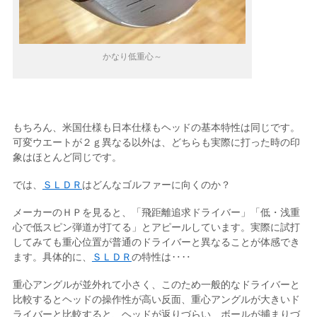
かなり低重心～
もちろん、米国仕様も日本仕様もヘッドの基本特性は同じです。
可変ウエートが２ｇ異なる以外は、どちらも実際に打った時の印
象はほとんど同じです。
では、
ＳＬＤＲ
はどんなゴルファーに向くのか？
メーカーのＨＰを見ると、「飛距離追求ドライバー」「低・浅重
心で低スピン弾道が打てる」とアピールしています。実際に試打
してみても重心位置が普通のドライバーと異なることが体感でき
ます。具体的に、
ＳＬＤＲ
の特性は‥‥
重心アングルが並外れて小さく、このため一般的なドライバーと
比較するとヘッドの操作性が高い反面、重心アングルが大きいド
ライバーと比較すると、ヘッドが返りづらい、ボールが捕まりづ