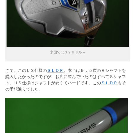
米国では３９９ドル～
さて、このＵＳ仕様の
ＳＬＤＲ
。本当は９．５度のＲシャフトを
購入したかったのですが、お店に並んでいたのはすべてＳシャフ
ト。ＵＳ仕様はシャフトが硬くてハードです。この
ＳＬＤＲ
もそ
の予想通りでした。