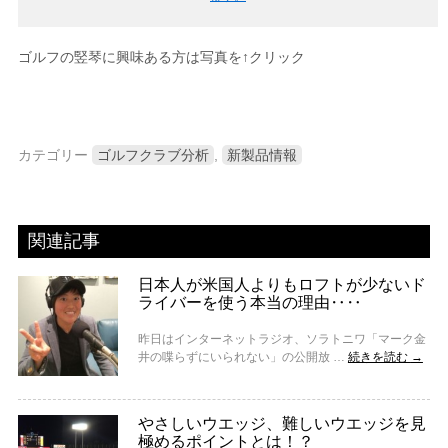
ゴルフの竪琴に興味ある方は写真を↑クリック
カテゴリー
ゴルフクラブ分析
,
新製品情報
関連記事
日本人が米国人よりもロフトが少ないド
ライバーを使う本当の理由‥‥
昨日はインターネットラジオ、ソラトニワ「マーク金
井の喋らずにいられない」の公開放 …
続きを読む
→
やさしいウエッジ、難しいウエッジを見
極めるポイントとは！？