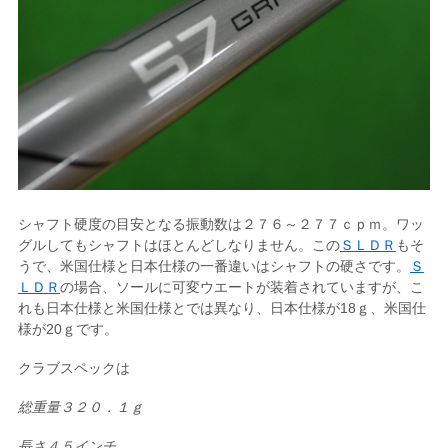
シャフト硬度の目安となる振動数は２７６～２７７ｃｐｍ。ワッ
グルしてもシャフトはほとんどしなりません。この
ＳＬＤＲ
もそ
うで、米国仕様と日本仕様の一番違いはシャフトの硬さです。
Ｓ
ＬＤＲ
の場合、ソールに可変ウエートが装着されていますが、こ
れも日本仕様と米国仕様とでは異なり、日本仕様が18ｇ、米国仕
様が20ｇです。
クラブスペックは
総重量３２０．１ｇ
長さ４５インチ