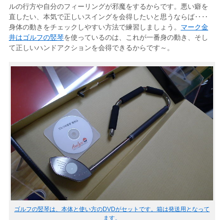
ルの行方や自分のフィーリングが邪魔をするからです。悪い癖を
直したい、本気で正しいスイングを会得したいと思うならば‥‥
身体の動きをチェックしやすい方法で練習しましょう。
マーク金
井はゴルフの竪琴
を使っているのは、これが一番身の動き、そし
て正しいハンドアクションを会得できるからです～。
ゴルフの竪琴は、本体と使い方のDVDがセットです。箱は発送用となって
ます。