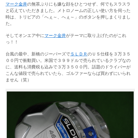
マーク金井
の無茶ぶりにも嫌な顔をひとつせず、何でもスラスラ
と応えていただきました。メトロノームの正しい使い方を伺った
時は、トリビアの「へぇ～、へぇ～」のボタンを押しまくりまし
た。
そしてオンエア中に
マーク金井
がテーマに取り上げたのがこれ
っ！！
台風の最中、新橋のジーパーズで
ＳＬＤＲ
のＵＳ仕様を３万３５
００円で衝動買い。米国で３９９ドルで売られているクラブなの
に、送料も消費税も込みで３万３５００円。話題のドライバーが
こんな値段で売られていたら、ゴルファーならば買わずにいられ
ません（笑）