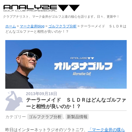
クラブアナリスト、マーク金井がゴルフ上達の核心を語ります。日々、更新中！
ホーム
>
マーク金井blog
>
ゴルフクラブ分析
> テーラーメイド ＳＬＤＲは
どんなゴルファーと相性が良いのか！？
2013年09月18日
テーラーメイド ＳＬＤＲはどんなゴルファ
ーと相性が良いのか！？
カテゴリー
ゴルフクラブ分析
,
新製品情報
昨日はインターネットラジオのソラトニワ、
「マーク金井の喋ら