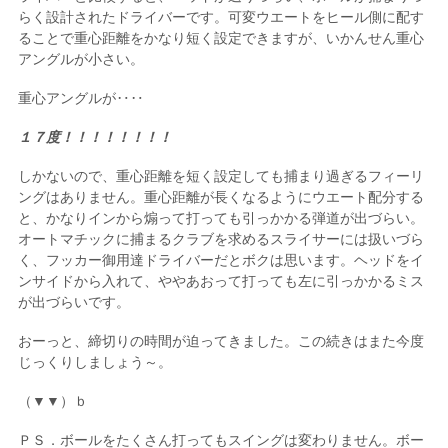
らく設計されたドライバーです。可変ウエートをヒール側に配す
ることで重心距離をかなり短く設定できますが、いかんせん重心
アングルが小さい。
重心アングルが‥‥
１７度！！！！！！！！
しかないので、重心距離を短く設定しても捕まり過ぎるフィーリ
ングはありません。重心距離が長くなるようにウエート配分する
と、かなりインから煽って打っても引っかかる弾道が出づらい。
オートマチックに捕まるクラブを求めるスライサーには扱いづら
く、フッカー御用達ドライバーだとボクは思います。ヘッドをイ
ンサイドから入れて、ややあおって打っても左に引っかかるミス
が出づらいです。
おーっと、締切りの時間が迫ってきました。この続きはまた今度
じっくりしましょう～。
（▼▼）ｂ
ＰＳ．ボールをたくさん打ってもスイングは変わりません。ボー