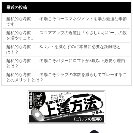
最近の投稿
超私的な考察 冬場こそコースマネジメントを学ぶ最適な季節
です
超私的な考察 スコアアップの近道は「やさしいボギー」の数
を増やすこと。
超私的な考察 3パットを減らすのに本当に必要な距離感と
は！？
超私的な考察 冬場こそパターにロフトが5度以上必要な理由
とは？
超私的な考察 冬場こそクラブの本数を減らしてプレーするこ
とのメリットとは？