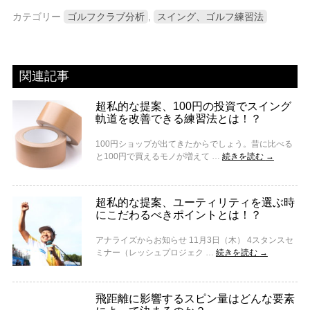
カテゴリー
ゴルフクラブ分析
,
スイング、ゴルフ練習法
関連記事
超私的な提案、100円の投資でスイング
軌道を改善できる練習法とは！？
100円ショップが出てきたからでしょう。昔に比べる
と100円で買えるモノが増えて …
続きを読む
→
超私的な提案、ユーティリティを選ぶ時
にこだわるべきポイントとは！？
アナライズからお知らせ 11月3日（木） 4スタンスセ
ミナー（レッシュプロジェク …
続きを読む
→
飛距離に影響するスピン量はどんな要素