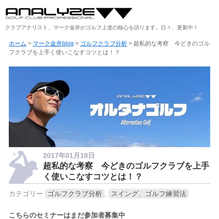
クラブアナリスト、マーク金井がゴルフ上達の核心を語ります。日々、更新中！
ホーム
>
マーク金井blog
>
ゴルフクラブ分析
> 超私的な考察 今どきのゴル
フクラブを上手く使いこなすコツとは！？
2017年01月18日
超私的な考察 今どきのゴルフクラブを上手
く使いこなすコツとは！？
カテゴリー
ゴルフクラブ分析
,
スイング、ゴルフ練習法
こちらのセミナーはまだ参加者募集中