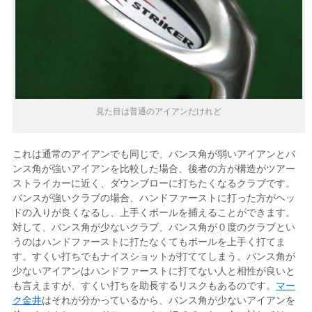
見た目は普通のアイアンだけれど
これは通常のアイアンでも同じで、バンス角が弱いアイアンとバ
ンス角が強いアイアンを比較した場合、後者の方が構造がツアー
ストライカーに近く、ダウンブローに打ちたくなるクラブです。
バンスが強いクラブの場合、ハンドファーストに打った方がヘッ
ドの入りが良くなるし、上手くボールを捕えることができます。
対して、バンス角が少ないクラブ、バンス角が０度のクラブとい
うのはハンドファーストに打たなくてもボールを上手く打てま
す。すくい打ちでもナイスショットが打ててしまう。バンス角が
少ないアイアンはハンドファーストに打てない人と相性が良いと
も言えますが、すくい打ちを助長するリスクもあるのです。
マー
ク金井
はそれが分かっているから、バンス角が少ないアイアンを