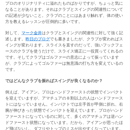
プロのオリジナリティに溢れたものばかりですが、ちょっと気に
なることがあります。それはクラブとスイングの関連性について
の記述が少ないこと。クラブのことにはあまり触れず、体の使い
方を教えるレッスンが圧倒的に多いです。
対して、
マーク金井
はクラブとスイングの関連性に対して強く記
述します。
昨日のブログ
でも書きましたが、クラブが変わればス
イングが変わります。スライスを直すのだって、強いフックフェ
ースのクラブを使うだけで、スライス矯正に一役買ってくれるの
です。そしてクラブはゴルファーの意志によって振っています
が、クラブによってゴルファーは無意識の打ち方を変えているの
です。
ではどんなクラブを振ればスイングが良くなるのか？
例えば、アイアン。プロはハンドファーストの状態でインパクト
を迎えていますが、アマチュアの８割以上の人はハンドファース
トにはなっていません。インパクトでは左手首が甲側に折れ、右
腕が伸びきった状態でインパクトを迎えています。プロがハンド
ファーストになっているのに対して、多くのアマチュアは逆ハン
ドファースト状態になっています。だから、アイアンが思ったほ
ど飛ばないし、ダフりやトップのミスが出やすくなっています。