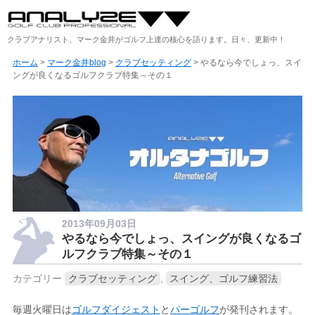
クラブアナリスト、マーク金井がゴルフ上達の核心を語ります。日々、更新中！
ホーム
>
マーク金井blog
>
クラブセッティング
> やるなら今でしょっ、スイ
ングが良くなるゴルフクラブ特集～その１
2013年09月03日
やるなら今でしょっ、スイングが良くなるゴ
ルフクラブ特集～その１
カテゴリー
クラブセッティング
,
スイング、ゴルフ練習法
毎週火曜日は
ゴルフダイジェスト
と
パーゴルフ
が発刊されます。