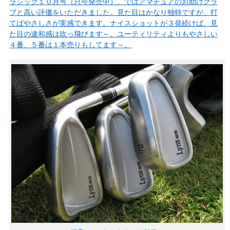
ラシック１０月号（只今発売中）、ではアマチュアのお助けクラ
ブと高い評価をいただきました。見た目はかなり独特ですが、打
てばやさしさが実感できます。ナイスショットが３発続けば、見
た目の違和感は吹っ飛びます～。ユーティリティよりもやさしい
４番、５番は１本売りもしてます～。