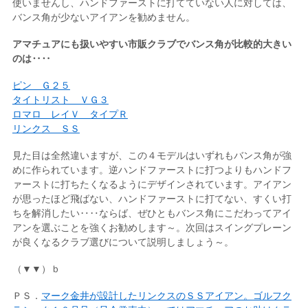
使いませんし、ハンドファーストに打てていない人に対しては、
バンス角が少ないアイアンを勧めません。
アマチュアにも扱いやすい市販クラブでバンス角が比較的大きい
のは‥‥
ピン Ｇ２５
タイトリスト ＶＧ３
ロマロ レイＶ タイプＲ
リンクス ＳＳ
見た目は全然違いますが、この４モデルはいずれもバンス角が強
めに作られています。逆ハンドファーストに打つよりもハンドフ
ァーストに打ちたくなるようにデザインされています。アイアン
が思ったほど飛ばない、ハンドファーストに打てない、すくい打
ちを解消したい‥‥ならば、ぜひともバンス角にこだわってアイ
アンを選ぶことを強くお勧めします～。次回はスイングプレーン
が良くなるクラブ選びについて説明しましょう～。
（▼▼）ｂ
ＰＳ．
マーク金井が設計したリンクスのＳＳアイアン。ゴルフク