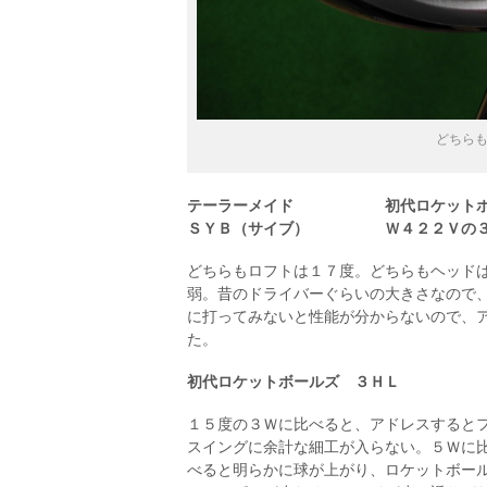
どちら
テーラーメイド 初代ロケットボー
ＳＹＢ（サイブ） Ｗ４２２Ｖの
どちらもロフトは１７度。どちらもヘッド
弱。昔のドライバーぐらいの大きさなので
に打ってみないと性能が分からないので、
た。
初代ロケットボールズ ３ＨＬ
１５度の３Ｗに比べると、アドレスすると
スイングに余計な細工が入らない。５Ｗに
べると明らかに球が上がり、ロケットボー