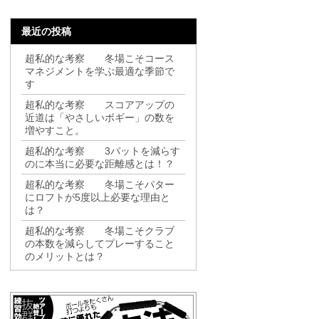
最近の投稿
超私的な考察 冬場こそコース
マネジメントを学ぶ最適な季節で
す
超私的な考察 スコアアップの
近道は「やさしいボギー」の数を
増やすこと。
超私的な考察 3パットを減らす
のに本当に必要な距離感とは！？
超私的な考察 冬場こそパター
にロフトが5度以上必要な理由と
は？
超私的な考察 冬場こそクラブ
の本数を減らしてプレーすること
のメリットとは？