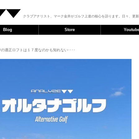
クラブアナリスト、マーク金井がゴルフ上達の核心を語ります。日々、更新
Blog
Store
Youtub
３Ｗの適正ロフトは１７度なのかも知れない‥‥