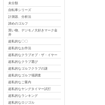
未分類
自転車シリーズ
計測器、分析法
諦めのゴルフ
買い物、デジモノ大好きマーク金
井
超私的な〇〇
超私的なお作法
超私的なクラブオブ・ザ・イヤー
超私的なクラブ選び
超私的なゴルフクラブの謎
超私的なゴルフ場調査
超私的なご案内
超私的なヤングタイマー試打
超私的なランキング
超私的なロジゴル