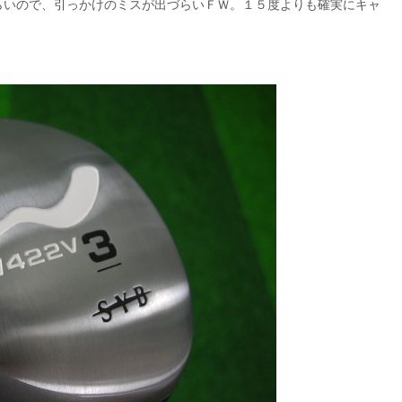
らいので、引っかけのミスが出づらいＦＷ。１５度よりも確実にキャ