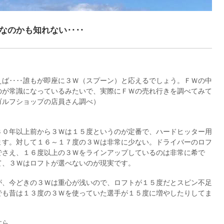
なのかも知れない‥‥
えば‥‥誰もが即座に３Ｗ（スプーン）と応えるでしょう。ＦＷの中
のが常識になっているみたいで、実際にＦＷの売れ行きを調べてみて
ゴルフショップの店員さん調べ）
３０年以上前から３Ｗは１５度というのが定番で、ハードヒッター用
ます。対して１６～１７度の３Ｗは非常に少ない。ドライバーのロフ
でさえ、１６度以上の３Ｗをラインアップしているのは非常に希で
て、３Ｗはロフトが選べないのが現実です。
が、今どきの３Ｗは重心が浅いので、ロフトが１５度だとスピン不足
でも昔は１３度の３Ｗを使っていた選手が１５度に増やしたりしてま
すら、