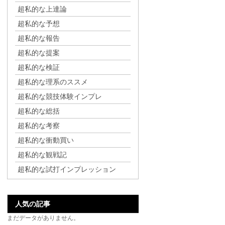
超私的な上達論
超私的な予想
超私的な報告
超私的な提案
超私的な検証
超私的な理系のススメ
超私的な競技体験インプレ
超私的な総括
超私的な考察
超私的な衝動買い
超私的な観戦記
超私的な試打インプレッション
人気の記事
まだデータがありません。