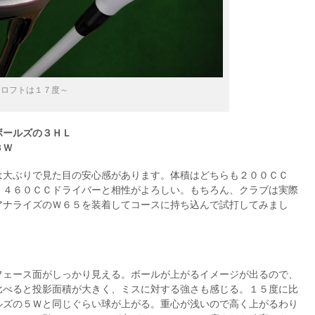
もロフトは１７度～
ルズの３ＨＬ
３Ｗ
は大ぶりで見た目の安心感があります。体積はどちらも２００ＣＣ
、４６０ＣＣドライバーと相性がよろしい。もちろん、クラブは実際
アナライズのＷ６５を装着してコースに持ち込んで試打してみまし
フェース面がしっかり見える。ボールが上がるイメージが出るので、
比べると投影面積が大きく、ミスに対する強さも感じる。１５度に比
ルズの５Ｗと同じぐらい球が上がる。重心が浅いので高く上がるわり