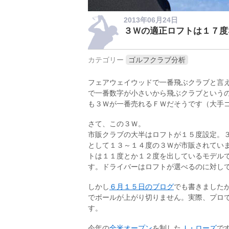
2013年06月24日
３Ｗの適正ロフトは１７度
カテゴリー
ゴルフクラブ分析
フェアウェイウッドで一番飛ぶクラブと言
で一番数字が小さいから飛ぶクラブという
も３Ｗが一番売れるＦＷだそうです（大手
さて、この３Ｗ。
市販クラブの大半はロフトが１５度設定。
として１３～１４度の３Ｗが市販されてい
トは１１度とか１２度を出しているモデル
す。ドライバーはロフトが選べるのに対し
しかし
６月１５日のブログ
でも書きました
でボールが上がり切りません。実際、プロ
す。
今年の
全米オープン
を制した
Ｊ・ローズ
で