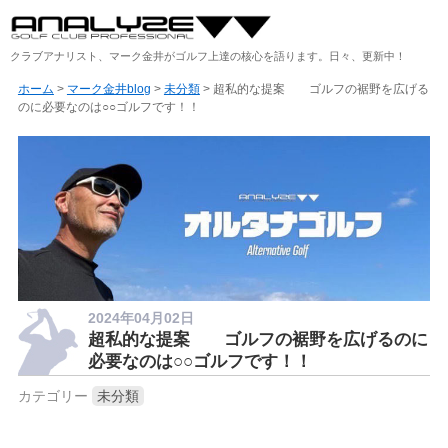
クラブアナリスト、マーク金井がゴルフ上達の核心を語ります。日々、更新中！
ホーム
>
マーク金井blog
>
未分類
> 超私的な提案 ゴルフの裾野を広げる
のに必要なのは○○ゴルフです！！
2024年04月02日
超私的な提案 ゴルフの裾野を広げるのに
必要なのは○○ゴルフです！！
カテゴリー
未分類