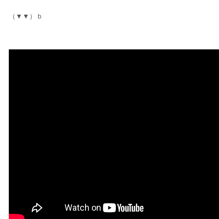
（▼▼）ｂ