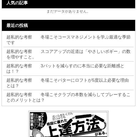
人気の記事
まだデータがありません。
最近の投稿
超私的な考察 冬場こそコースマネジメントを学ぶ最適な季節
です
超私的な考察 スコアアップの近道は「やさしいボギー」の数
を増やすこと。
超私的な考察 3パットを減らすのに本当に必要な距離感と
は！？
超私的な考察 冬場こそパターにロフトが5度以上必要な理由
とは？
超私的な考察 冬場こそクラブの本数を減らしてプレーするこ
とのメリットとは？