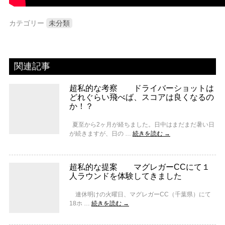
カテゴリー
未分類
関連記事
超私的な考察 ドライバーショットは
どれぐらい飛べば、スコアは良くなるの
か！？
夏至から2ヶ月が経ちました。日中はまだまだ暑い日
が続きますが、日の …
続きを読む
→
超私的な提案 マグレガーCCにて１
人ラウンドを体験してきました
連休明けの火曜日、マグレガーCC（千葉県）にて
18ホ …
続きを読む
→