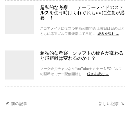
超私的な考察 テーラーメイドのステ
ルスを使う時はくれぐれも○○に注意が必
要！！
スコアメイクに役立つ動画公開開始 土曜日は日の出と
ともに赤羽ゴルフ倶楽部にて早朝 …
続きを読む
→
超私的な考察 シャフトの硬さが変わる
と飛距離は変わるのか！？
マーク金井チャンネルYouTubeセミナー NEOゴルフ
の竪琴セミナー配信開始し …
続きを読む
→
前の記事
新しい記事