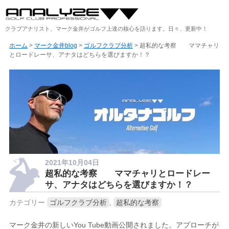
クラブアナリスト、マーク金井がゴルフ上達の核心を語ります。日々、更新中！
ホーム
>
マーク金井blog
>
ゴルフクラブ分析
> 超私的な考察 ママチャリ
とロードレーサ、アナタはどちらを選びますか！？
2021年10月04日
超私的な考察 ママチャリとロードレー
サ、アナタはどちらを選びますか！？
カテゴリー
ゴルフクラブ分析
,
超私的な考察
マーク金井の新しいYou Tube動画公開されました。アプローチが