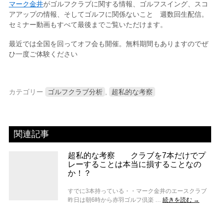
マーク金井
がゴルフクラブに関する情報、ゴルフスイング、スコ
アアップの情報、そしてゴルフに関係ないこと 週数回生配信。
セミナー動画もすべて最後までご覧いただけます。
最近では全国を回ってオフ会も開催。無料期間もありますのでぜ
ひ一度ご体験ください
カテゴリー
ゴルフクラブ分析
,
超私的な考察
関連記事
超私的な考察 クラブを7本だけでプ
レーすることは本当に損することなの
か！？
すでに3本持っている・・マーク金井のエースクラブ
昨日は朝6時から赤羽ゴルフ倶楽 …
続きを読む
→