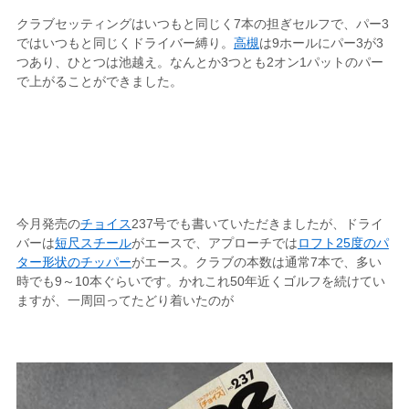
クラブセッティングはいつもと同じく7本の担ぎセルフで、パー3
ではいつもと同じくドライバー縛り。
高槻
は9ホールにパー3が3
つあり、ひとつは池越え。なんとか3つとも2オン1パットのパー
で上がることができました。
今月発売の
チョイス
237号でも書いていただきましたが、ドライ
バーは
短尺スチール
がエースで、アプローチでは
ロフト25度のパ
ター形状のチッパー
がエース。クラブの本数は通常7本で、多い
時でも9～10本ぐらいです。かれこれ50年近くゴルフを続けてい
ますが、一周回ってたどり着いたのが