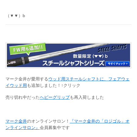
（▼▼）b
マーク金井が愛用する
ウッド用スチールシャフトに、フェアウェ
イウッド用
も追加しました！↑クリック
売り切れ中だった
ヘビーグリップ
も再入荷しました
マーク金井
のオンラインサロン！
『マーク金井の「ロジゴル」オ
ンラインサロン』
会員募集中です