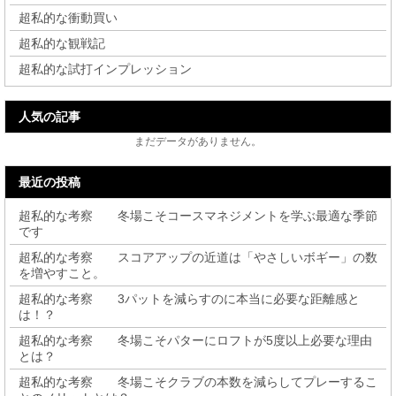
超私的な衝動買い
超私的な観戦記
超私的な試打インプレッション
人気の記事
まだデータがありません。
最近の投稿
超私的な考察 冬場こそコースマネジメントを学ぶ最適な季節
です
超私的な考察 スコアアップの近道は「やさしいボギー」の数
を増やすこと。
超私的な考察 3パットを減らすのに本当に必要な距離感と
は！？
超私的な考察 冬場こそパターにロフトが5度以上必要な理由
とは？
超私的な考察 冬場こそクラブの本数を減らしてプレーするこ