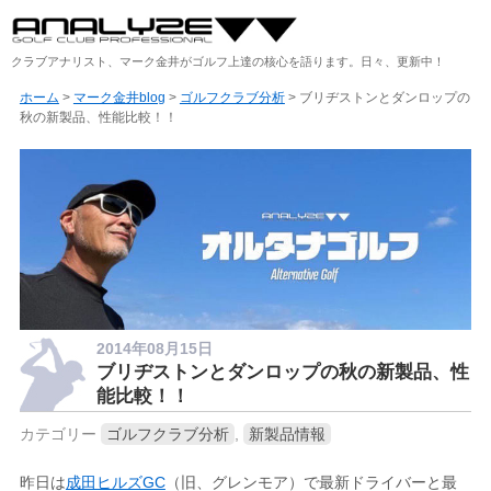
クラブアナリスト、マーク金井がゴルフ上達の核心を語ります。日々、更新中！
ホーム
>
マーク金井blog
>
ゴルフクラブ分析
> ブリヂストンとダンロップの
秋の新製品、性能比較！！
2014年08月15日
ブリヂストンとダンロップの秋の新製品、性
能比較！！
カテゴリー
ゴルフクラブ分析
,
新製品情報
昨日は
成田ヒルズGC
（旧、グレンモア）で最新ドライバーと最