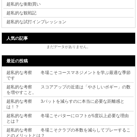
超私的な衝動買い
超私的な観戦記
超私的な試打インプレッション
人気の記事
まだデータがありません。
最近の投稿
超私的な考察 冬場こそコースマネジメントを学ぶ最適な季節
です
超私的な考察 スコアアップの近道は「やさしいボギー」の数
を増やすこと。
超私的な考察 3パットを減らすのに本当に必要な距離感と
は！？
超私的な考察 冬場こそパターにロフトが5度以上必要な理由
とは？
超私的な考察 冬場こそクラブの本数を減らしてプレーするこ
とのメリットとは？