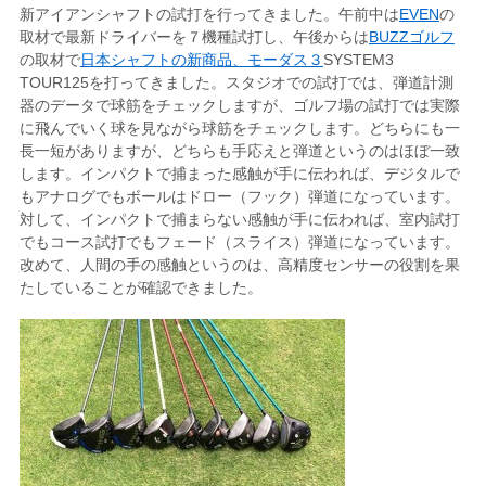
新アイアンシャフトの試打を行ってきました。午前中は
EVEN
の
取材で最新ドライバーを７機種試打し、午後からは
BUZZゴルフ
の取材で
日本シャフトの新商品、モーダス３
SYSTEM3
TOUR125を打ってきました。スタジオでの試打では、弾道計測
器のデータで球筋をチェックしますが、ゴルフ場の試打では実際
に飛んでいく球を見ながら球筋をチェックします。どちらにも一
長一短がありますが、どちらも手応えと弾道というのはほぼ一致
します。インパクトで捕まった感触が手に伝われば、デジタルで
もアナログでもボールはドロー（フック）弾道になっています。
対して、インパクトで捕まらない感触が手に伝われば、室内試打
でもコース試打でもフェード（スライス）弾道になっています。
改めて、人間の手の感触というのは、高精度センサーの役割を果
たしていることが確認できました。