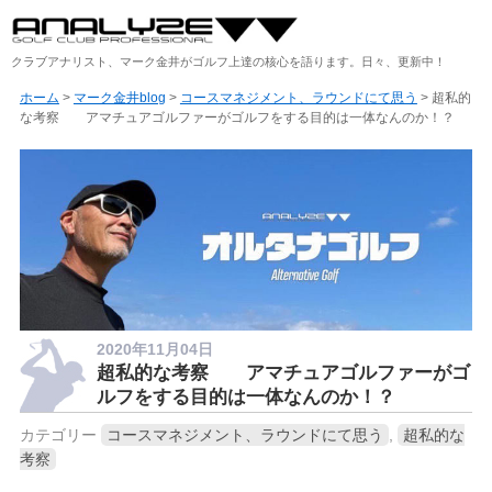
クラブアナリスト、マーク金井がゴルフ上達の核心を語ります。日々、更新中！
ホーム
>
マーク金井blog
>
コースマネジメント、ラウンドにて思う
> 超私的
な考察 アマチュアゴルファーがゴルフをする目的は一体なんのか！？
2020年11月04日
超私的な考察 アマチュアゴルファーがゴ
ルフをする目的は一体なんのか！？
カテゴリー
コースマネジメント、ラウンドにて思う
,
超私的な
考察