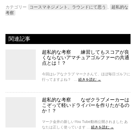
カテゴリー
コースマネジメント、ラウンドにて思う
,
超私的な
考察
関連記事
超私的な考察 練習してもスコアが良
くならないアマチュアゴルファーの共通
点とは！？
今回はレアなクラブ マークさんて、ほぼ毎日ゴルフに
行ってますよね？ …
続きを読む
→
超私的な考察 なぜクラブメーカーは
こぞって軽いドライバーを作りたがるの
か！？
マーク金井の新しいYou Tube動画公開されました あ
なたは正しく使っています …
続きを読む
→