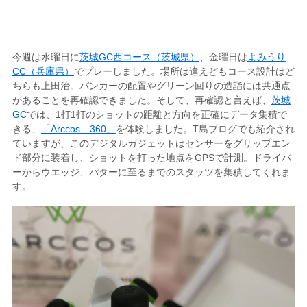
今週は水曜日に
茨城GC西コース（茨城県）
、金曜日は
よみうり
CC（兵庫県）
でプレーしました。場所は違えどもコース設計はど
ちらも上田治。バンカーの配置やグリーン回りの造詣には共通点
があることを再確認できました。そして、再確認と言えば、
茨城
GC
では、1打1打のショットの距離と方向を正確にデータ集積で
きる、
「Arccos 360」
を体験しました。T島ブログでも紹介され
ていますが、このデジタルガジェットはセンサーをグリップエン
ド部分に装着し、ショットを打った地点をGPSで計測。ドライバ
ーからウエッジ、パターに至るまでのスタッツを集積してくれま
す。