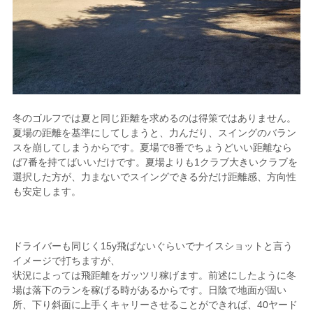
冬のゴルフでは夏と同じ距離を求めるのは得策ではありません。
夏場の距離を基準にしてしまうと、力んだり、スイングのバラン
スを崩してしまうからです。夏場で8番でちょうどいい距離なら
ば7番を持てばいいだけです。夏場よりも1クラブ大きいクラブを
選択した方が、力まないでスイングできる分だけ距離感、方向性
も安定します。
ドライバーも同じく15y飛ばないぐらいでナイスショットと言う
イメージで打ちますが、
状況によっては飛距離をガッツリ稼げます。前述にしたように冬
場は落下のランを稼げる時があるからです。日陰で地面が固い
所、下り斜面に上手くキャリーさせることができれば、40ヤード