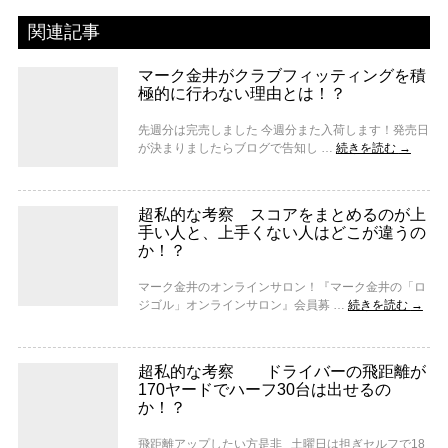
関連記事
マーク金井がクラブフィッティングを積
極的に行わない理由とは！？
先週分は完売しました 今週分また入荷します！発売日
が決まりましたらブログで告知し …
続きを読む
→
超私的な考察 スコアをまとめるのが上
手い人と、上手くない人はどこが違うの
か！？
マーク金井のオンラインサロン！『マーク金井の「ロ
ジゴル」オンラインサロン』会員募 …
続きを読む
→
超私的な考察 ドライバーの飛距離が
170ヤードでハーフ30台は出せるの
か！？
飛距離アップしたい方是非 土曜日は担ぎセルフで18