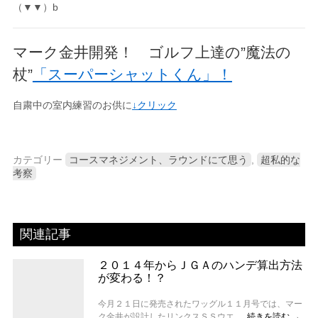
（▼▼）b
マーク金井開発！ ゴルフ上達の”魔法の
杖”
「スーパーシャットくん」！
自粛中の室内練習のお供に
↓クリック
カテゴリー
コースマネジメント、ラウンドにて思う
,
超私的な
考察
関連記事
２０１４年からＪＧＡのハンデ算出方法
が変わる！？
今月２１日に発売されたワッグル１１月号では、マー
ク金井が設計したリンクスＳＳウエ …
続きを読む
→