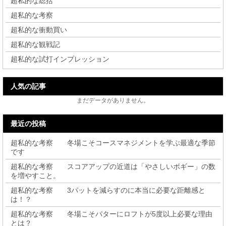
超私的な総括
超私的な考察
超私的な衝動買い
超私的な観戦記
超私的な試打インプレッション
人気の記事
まだデータがありません。
最近の投稿
超私的な考察 冬場こそコースマネジメントを学ぶ最適な季節
です
超私的な考察 スコアアップの近道は「やさしいボギー」の数
を増やすこと。
超私的な考察 3パットを減らすのに本当に必要な距離感と
は！？
超私的な考察 冬場こそパターにロフトが5度以上必要な理由
とは？