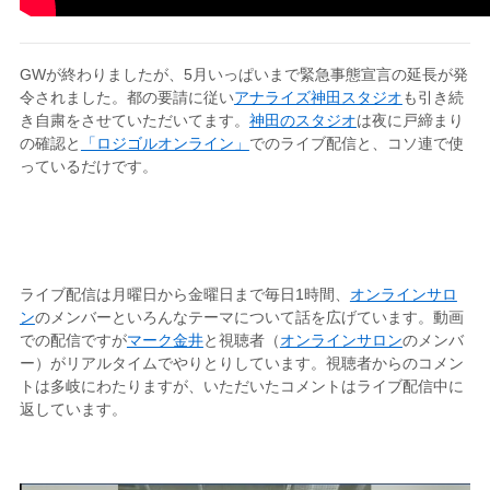
GWが終わりましたが、5月いっぱいまで緊急事態宣言の延長が発
令されました。都の要請に従い
アナライズ神田スタジオ
も引き続
き自粛をさせていただいてます。
神田のスタジオ
は夜に戸締まり
の確認と
「ロジゴルオンライン」
でのライブ配信と、コソ連で使
っているだけです。
ライブ配信は月曜日から金曜日まで毎日1時間、
オンラインサロ
ン
のメンバーといろんなテーマについて話を広げています。動画
での配信ですが
マーク金井
と視聴者（
オンラインサロン
のメンバ
ー）がリアルタイムでやりとりしています。視聴者からのコメン
トは多岐にわたりますが、いただいたコメントはライブ配信中に
返しています。