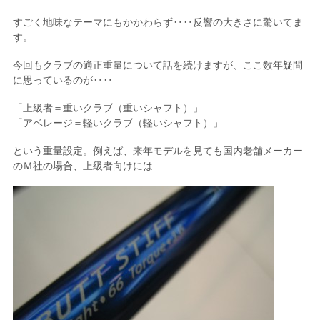
すごく地味なテーマにもかかわらず‥‥反響の大きさに驚いてま
す。
今回もクラブの適正重量について話を続けますが、ここ数年疑問
に思っているのが‥‥
「上級者＝重いクラブ（重いシャフト）」
「アベレージ＝軽いクラブ（軽いシャフト）」
という重量設定。例えば、来年モデルを見ても国内老舗メーカー
のＭ社の場合、上級者向けには