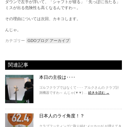
ダウンで左手が浮いて、「シャフトが寝る」「先っぽに当たる」
ミスが出る危険性も高くなるんですわ～。
その理由については次回、カキコします。
んじゃ。
カテゴリー
GDOブログ アーカイブ
関連記事
本日の主役は‥‥
ゴルフクラブではなくて‥‥ アルクさんの クラブ計
測機器ですわ～ んじゃ(▼▼) …
続きを読む
→
日本人のライ角度！？
クラブフッティングに取り組むメーカーが が増えてき