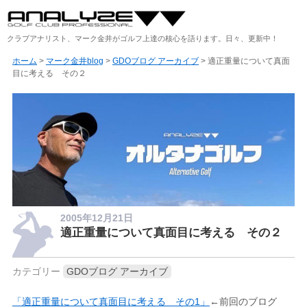
クラブアナリスト、マーク金井がゴルフ上達の核心を語ります。日々、更新中！
ホーム
>
マーク金井blog
>
GDOブログ アーカイブ
> 適正重量について真面
目に考える その２
2005年12月21日
適正重量について真面目に考える その２
カテゴリー
GDOブログ アーカイブ
「適正重量について真面目に考える その1」
←前回のブログ