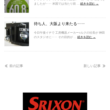
ましたが‥‥ 米国では当たり前 …
続きを読む
→
待ち人、大阪より来たる‥‥
今日午後イチで 工房機器メーカー○ルクの社長が 神田
のスタジオに‥‥ その目的が …
続きを読む
→
前の記事
新しい記事