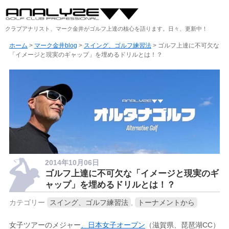
クラブアナリスト、マーク金井がゴルフ上達の核心を語ります。日々、更新中！
ホーム
>
マーク金井blog
>
スイング、ゴルフ練習法
> ゴルフ上達に不可欠な
「イメージと現実のギャップ」を埋めるドリルとは！？
2014年10月06日
ゴルフ上達に不可欠な「イメージと現実のギ
ャップ」を埋めるドリルとは！？
カテゴリー
スイング、ゴルフ練習法
,
トーナメントから
女子ツアーのメジャー
、日本女子オープン
（滋賀県、琵琶湖CC）