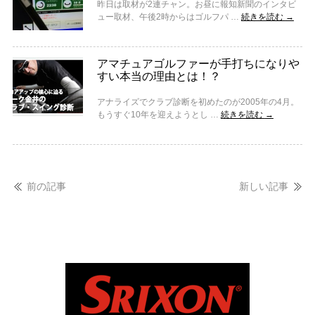
昨日は取材が2連チャン。お昼に報知新聞のインタビ
ュー取材、午後2時からはゴルフパ …
続きを読む
→
アマチュアゴルファーが手打ちになりや
すい本当の理由とは！？
アナライズでクラブ診断を初めたのが2005年の4月。
もうすぐ10年を迎えようとし …
続きを読む
→
前の記事
新しい記事