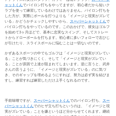
ャットくん
でパイロン打ちをやってますが、初心者だから短いク
ラブを使って練習しているわけではありません。パイロン打ちを
した方が、実際にボールを打つよりも「イメージと現実がズレて
いる」かどうかチェックしやすいから、
スーパーシャットくん
で
パイロン打ちをやっているのです。このおかげで、彼女はゴルフ
を始めて3ヶ月ほどで、基本に忠実なスイング、そしてストレー
トからドローボールを打ちます。初心者に多いフォローで左ひじ
が引けたり、スライスボールに悩むことは一切ないのです。
かずあるスポーツの中でもゴルフは「イメージと現実がズレてい
る」ことが気づきにくく、そして「イメージと現実がズレてい
る」ことが原因で上達が阻まれてしまいます。逆に言うと、武井
さんの言うように、「イメージと現実がズレている」のに気づ
き、そのギャップを埋めるようにすれば、努力は必ず実を結びま
すし、練習すれば練習しただけ上手くなれるのです。
手前味噌ですが、
スーパーシャットくん
でのパイロン打ち、
スー
パーシャットくん
でのヒザ立ち打ちというのは、「イメージと現
実がズレている」ことを嫌というほど分からせてくれます。継続