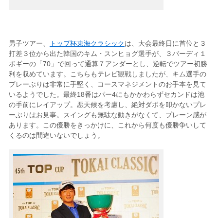
男子ツアー、
トップ杯東海クラシック
は、大会最終日に首位と３
打差３位から出た韓国のキム・スンヒョグ選手が、３バーディ１
ボギーの「70」で回って通算７アンダーとし、逆転でツアー初勝
利を収めています。こちらもテレビ観戦しましたが、キム選手の
プレーぶりは非常に手堅く、コースマネジメントのお手本を見て
いるようでした。最終18番はパー4にもかかわらずセカンドは池
の手前にレイアップ。悪天候を考慮し、絶対ダボを叩かないプレ
ーぶりはお見事。スイングも無駄な動きがなくて、プレーン感が
あります。この優勝をきっかけに、これから何度も優勝争いして
くるのは間違いないでしょう。