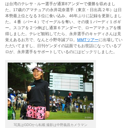
は台湾のテレサ・ルー選手が通算8アンダーで優勝を収めまし
た。17歳のアマチュアの永井花奈選手（東京・日出高２年）は日
本勢最上位となる３位に食い込み、46年ぶりに記録を更新しまし
た。４番（パー４）でイーグルを奪い、その後１バーディ１ボギ
ー。スコアを２つ伸ばし通算６アンダーで、ローアマチュアを獲
得しました。テレビ観戦してたら、永井選手のキャディさんは見
覚えあるお方で、なんと小野寺誠プロ。
MMTツアー
に出場してい
ただいてますし、日刊ゲンダイの誌面でもお世話になっているプ
ロが、永井選手をサポートしているのにはビックリしました。
写真はGDOから転載 撮影は中野義昌カメラマン