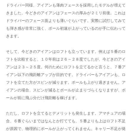
ドライバー同様、アイアンも薄肉フェースを採用したモデルが増えて
きました。今どきのアイアンはフェースの厚みが２ミリ前後。これは
ドライバーのフェース面よりも薄いぐらいです。実際に試打してみて
も弾き感が非常に強く、ボール初速が上がっているのが手に伝わって
きます。
そして、今どきのアイアンはロフトも立っています。例えば５番のロ
フトを比較すると、１０年前は２６～２８度でしたが、今どきのアイ
アンは２３～２５度。何のためにロフトを立てるかと言うと、７番ア
イアン以下の飛距離アップが目的です。ドライバーもアイアンも、ロ
フトを立てた方がスピンが減ります。ボールも上がり過ぎません。ア
イアンの場合、スピンが減るとボールが止まりづらくなりますが、ボ
ールが前に飛ぶ分だけ飛距離を稼げます。
ただし、ロフトを立てるとデメリットも発生します。アマチュアの場
合、６番ぐらいまではなんとか打てても、５番よりも上はロフト不足
が原因で、物理的にボールが上がってくれません。キャリー不足が発