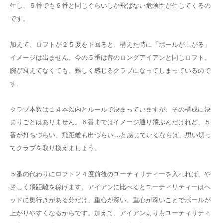
生し、５番でも６番と同じぐらいしか飛ばない危険性が生じてくるの
です。
加えて、ロフトが２５度を下回ると、構えた時に「ボールが上がる」
イメージは出ません。今の５番は昔のロングアイアンと同じロフト。
腕が衰えてなくても、難しく感じるクラブになってしまっているので
す。
クラブ本数は１４本以内とルールで決まっていますが、その構成に決
まりごとはありません。６番まではイメージ通り飛ぶんだけれど、５
番が打ちづらい、飛距離も出づらい‥‥と感じているならば、思い切っ
てクラブを取り換えましょう。
５番の代わりにロフト２４度前後のユーティリティーを入れれば、や
さしく飛距離を稼げます。アイアンに比べるとユーティリティーはヘ
ッドに奥行きがある分だけ、重心が深い。重心が深いことでボールが
上がりやすくなるからです。加えて、アイアンよりもユーティリティ