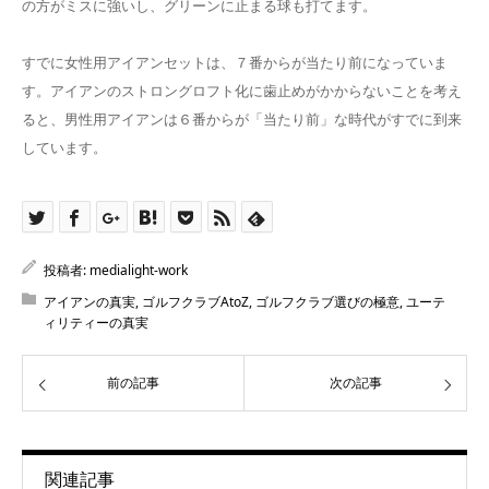
の方がミスに強いし、グリーンに止まる球も打てます。
すでに女性用アイアンセットは、７番からが当たり前になっていま
す。アイアンのストロングロフト化に歯止めがかからないことを考え
ると、男性用アイアンは６番からが「当たり前」な時代がすでに到来
しています。
投稿者:
medialight-work
アイアンの真実
,
ゴルフクラブAtoZ
,
ゴルフクラブ選びの極意
,
ユーテ
ィリティーの真実
前の記事
次の記事
関連記事