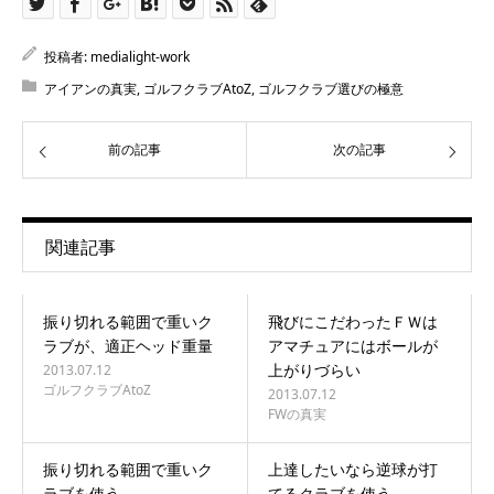
投稿者:
medialight-work
アイアンの真実
,
ゴルフクラブAtoZ
,
ゴルフクラブ選びの極意
前の記事
次の記事
関連記事
振り切れる範囲で重いク
飛びにこだわったＦＷは
ラブが、適正ヘッド重量
アマチュアにはボールが
上がりづらい
2013.07.12
ゴルフクラブAtoZ
2013.07.12
FWの真実
振り切れる範囲で重いク
上達したいなら逆球が打
ラブを使う
てるクラブを使う