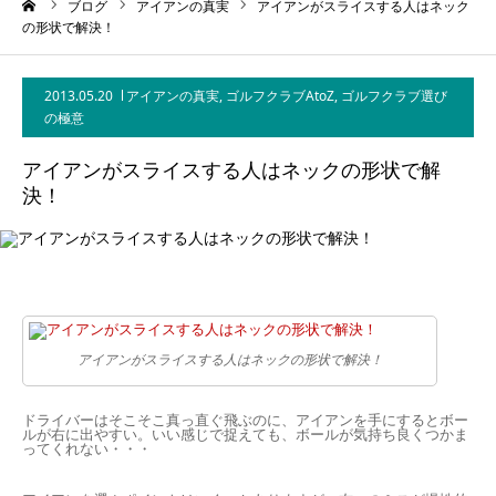
ーム
ブログ
アイアンの真実
アイアンがスライスする人はネック
の形状で解決！
2013.05.20
アイアンの真実
,
ゴルフクラブAtoZ
,
ゴルフクラブ選び
の極意
アイアンがスライスする人はネックの形状で解
決！
アイアンがスライスする人はネックの形状で解決！
ドライバーはそこそこ真っ直ぐ飛ぶのに、アイアンを手にするとボー
ルが右に出やすい。いい感じで捉えても、ボールが気持ち良くつかま
ってくれない・・・