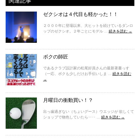
関連記事
ゼクシオは４代目も軽かった！！
２０００年に登場以来、大ヒットを続けているダンロ
ップのゼクシオ。２年ごとにモデル …
続きを読む
→
ボクの師匠
であるクラブ設計家の松尾好員さんの最新著書っす
（一応、ボクも少しだけお手伝いしま …
続きを読む
→
月曜日の衝動買い！？
出っ歯過ぎない（ちょいグース）ウエッジが 欲しくて
ショップで物色していたら‥‥ …
続きを読む
→