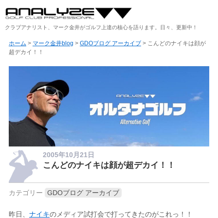
クラブアナリスト、マーク金井がゴルフ上達の核心を語ります。日々、更新中！
ホーム
>
マーク金井blog
>
GDOブログ アーカイブ
> こんどのナイキは顔が
超デカイ！！
2005年10月21日
こんどのナイキは顔が超デカイ！！
カテゴリー
GDOブログ アーカイブ
昨日、
ナイキ
のメディア試打会で打ってきたのがこれっ！！