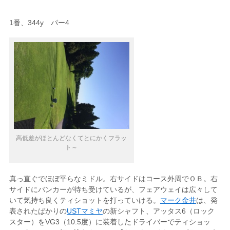
1番、344y パー4
高低差がほとんどなくてとにかくフラッ
ト～
真っ直ぐでほぼ平らなミドル。右サイドはコース外周でＯＢ。右
サイドにバンカーが待ち受けているが、フェアウェイは広々して
いて気持ち良くティショットを打っていける。
マーク金井
は、発
表されたばかりの
USTマミヤ
の新シャフト、アッタス6（ロック
スター）をVG3（10.5度）に装着したドライバーでティショッ