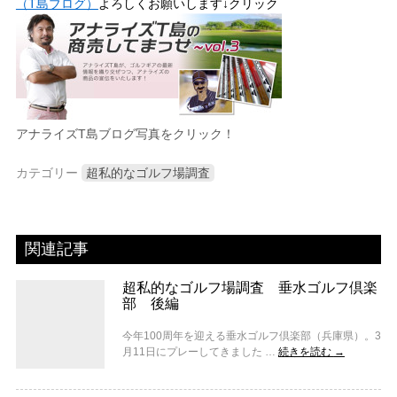
（T島ブログ）
よろしくお願いします↓クリック
アナライズT島ブログ写真をクリック！
カテゴリー
超私的なゴルフ場調査
関連記事
超私的なゴルフ場調査 垂水ゴルフ倶楽
部 後編
今年100周年を迎える垂水ゴルフ倶楽部（兵庫県）。3
月11日にプレーしてきました …
続きを読む
→