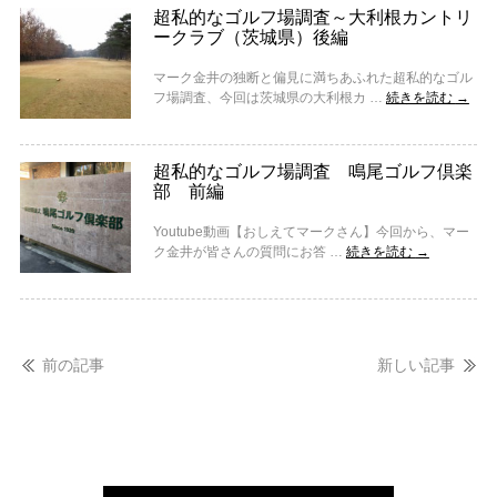
超私的なゴルフ場調査～大利根カントリ
ークラブ（茨城県）後編
マーク金井の独断と偏見に満ちあふれた超私的なゴル
フ場調査、今回は茨城県の大利根カ …
続きを読む
→
超私的なゴルフ場調査 鳴尾ゴルフ倶楽
部 前編
Youtube動画【おしえてマークさん】今回から、マー
ク金井が皆さんの質問にお答 …
続きを読む
→
前の記事
新しい記事