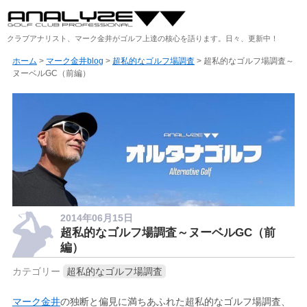
クラブアナリスト、マーク金井がゴルフ上達の核心を語ります。日々、更新中！
ホーム
>
マーク金井blog
>
超私的なゴルフ場調査
> 超私的なゴルフ場調査～
ヌーベルGC（前編）
2014年06月15日
超私的なゴルフ場調査～ヌーベルGC（前
編）
カテゴリー
超私的なゴルフ場調査
マーク金井
の独断と偏見に満ちあふれた超私的なゴルフ場調査、