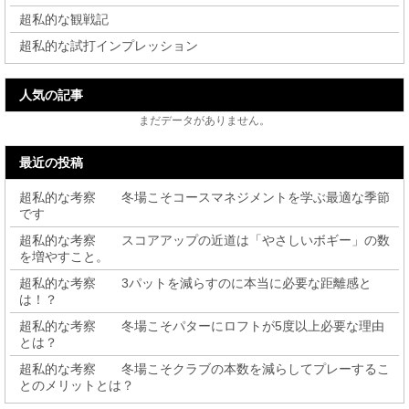
超私的な観戦記
超私的な試打インプレッション
人気の記事
まだデータがありません。
最近の投稿
超私的な考察 冬場こそコースマネジメントを学ぶ最適な季節
です
超私的な考察 スコアアップの近道は「やさしいボギー」の数
を増やすこと。
超私的な考察 3パットを減らすのに本当に必要な距離感と
は！？
超私的な考察 冬場こそパターにロフトが5度以上必要な理由
とは？
超私的な考察 冬場こそクラブの本数を減らしてプレーするこ
とのメリットとは？