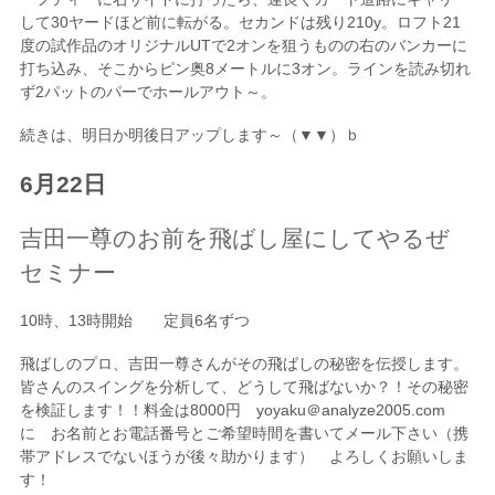
して30ヤードほど前に転がる。セカンドは残り210y。ロフト21
度の試作品のオリジナルUTで2オンを狙うものの右のバンカーに
打ち込み、そこからピン奥8メートルに3オン。ラインを読み切れ
ず2パットのパーでホールアウト～。
続きは、明日か明後日アップします～（▼▼）ｂ
6月22日
吉田一尊のお前を飛ばし屋にしてやるぜ
セミナー
10時、13時開始 定員6名ずつ
飛ばしのプロ、吉田一尊さんがその飛ばしの秘密を伝授します。
皆さんのスイングを分析して、どうして飛ばないか？！その秘密
を検証します！！料金は8000円 yoyaku＠analyze2005.com
に お名前とお電話番号とご希望時間を書いてメール下さい（携
帯アドレスでないほうが後々助かります） よろしくお願いしま
す！