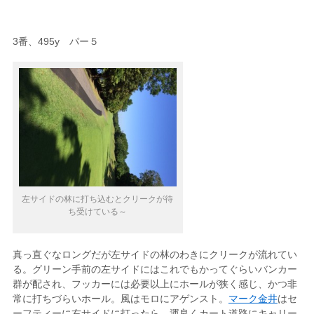
3番、495y パー５
左サイドの林に打ち込むとクリークが待
ち受けている～
真っ直ぐなロングだが左サイドの林のわきにクリークが流れてい
る。グリーン手前の左サイドにはこれでもかってぐらいバンカー
群が配され、フッカーには必要以上にホールが狭く感じ、かつ非
常に打ちづらいホール。風はモロにアゲンスト。
マーク金井
はセ
ーフティーに右サイドに打ったら、運良くカート道路にキャリー