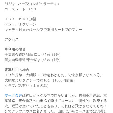
6153y ハー72（レギュラーティ）
コースレート 69.1
ＪＧＡ ＫＧＡ加盟
ベント、１グリーン
キャディ付またはセルフで乗用カートでのプレー
アクセス
車利用の場合
千葉東金道路/山田ICより4㎞（5分）
圏央自動車道/東金ICより5㎞（7分）
電車利用の場合
ＪＲ外房線・大網駅（「特急わかしお」で東京駅より５５分）
大網駅よりタクシーで約10分（1800円前後）
クラブバス有り（土日のみ）
マーク金井
は神田からクルマで向かいました。首都高湾岸線、京
葉道路、東金道路の山田ICで降りてコースに。慢性的に渋滞する
穴川近辺が空いていたこともあり、それほど飛ばさなくても約50
分でクラブハウスに着きました。山田ICからコースまでは渋滞し