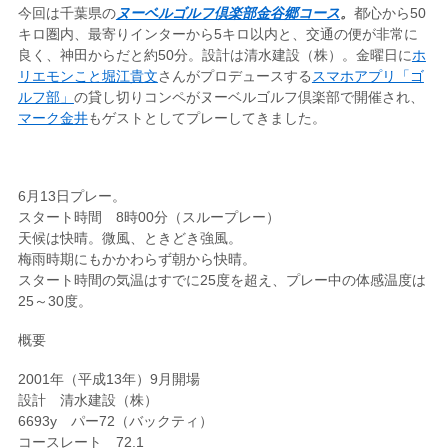
今回は千葉県の
ヌーベルゴルフ倶楽部金谷郷コース
。
都心から50
キロ圏内、最寄りインターから5キロ以内と、交通の便が非常に
良く、神田からだと約50分。設計は清水建設（株）。金曜日に
ホ
リエモンこと堀江貴文
さんがプロデュースする
スマホアプリ「ゴ
ルフ部」
の貸し切りコンペがヌーベルゴルフ倶楽部で開催され、
マーク金井
もゲストとしてプレーしてきました。
6月13日プレー。
スタート時間 8時00分（スループレー）
天候は快晴。微風、ときどき強風。
梅雨時期にもかかわらず朝から快晴。
スタート時間の気温はすでに25度を超え、プレー中の体感温度は
25～30度。
概要
2001年（平成13年）9月開場
設計 清水建設（株）
6693y パー72（バックティ）
コースレート 72.1