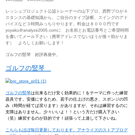
レッシュプロジェクト公認トレーナーの山下プロ、西野プロが４
スタンスの基礎知識から、ご自分のタイプ診断、スイングのアド
バイスなど３時間みっちりやります。料金は８０００円です
yoyaku＠analyze2005.comに お名前とお電話番号とご希望時間
を書いてメール下さい（携帯アドレスでないほうが後々助かりま
す） よろしくお願いします！
ゴルフの竪琴 好評再発中。
ゴルフの竪琴
ゴルフの竪琴
は出来るだけ安く効果的に！をテーマに作った練習
器具です。安価にするため、若干の仕上げの悪さ、スポンジの凹
み（時間が経てば戻ります）がありますが、それは練習するのに
支障はありません。少々いいよ！！という方だけ購入下さい
（笑）練習するのが目的です！頑張って上達して下さいね。
こちらもほぼ毎日更新しております。アナライズのストアブログ