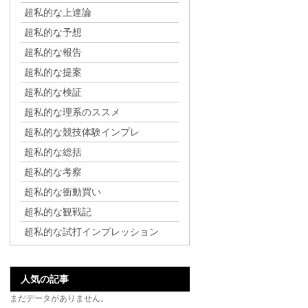
超私的な上達論
超私的な予想
超私的な報告
超私的な提案
超私的な検証
超私的な理系のススメ
超私的な競技体験インプレ
超私的な総括
超私的な考察
超私的な衝動買い
超私的な観戦記
超私的な試打インプレッション
人気の記事
まだデータがありません。