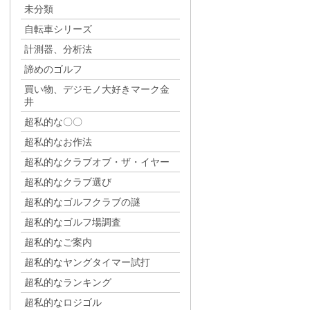
未分類
自転車シリーズ
計測器、分析法
諦めのゴルフ
買い物、デジモノ大好きマーク金
井
超私的な〇〇
超私的なお作法
超私的なクラブオブ・ザ・イヤー
超私的なクラブ選び
超私的なゴルフクラブの謎
超私的なゴルフ場調査
超私的なご案内
超私的なヤングタイマー試打
超私的なランキング
超私的なロジゴル