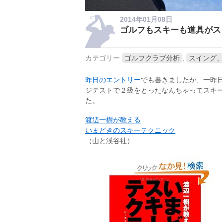
2014年01月08日
ゴルフもスキーも道具がス
カテゴリー
ゴルフクラブ分析
,
スイング
昨日のエントリー
でも書きましたが、一昨
ジテストで２級をとったなんちゃってスキ
た。
渡辺一樹が教える
いまどきのスキーテクニック
（山と渓谷社）