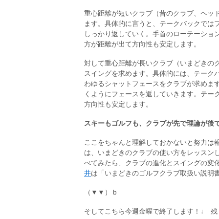
重心距離が短いクラブ（昔のクラブ、ヘッ
ます。具体的に言うと、テークバックでは
しっかり返していく。手首のローテーショ
方が距離が出て方向性も安定します。
対して重心距離が長いクラブ（いまどきの
スイングを求めます。具体的には、テーク
わゆるシャットフェースをクラブが求めま
くようにフェースを返していきます。テー
方向性も安定します。
スキーもゴルフも、クラブが先で理論が後
ここをちゃんと理解しておかないと努力は
は、いまどきのクラブの使い方をレッスン
べてみたら、クラブの進化とスイングの変
井
は「いまどきのゴルフクラブ取扱い説明
（▼▼）ｂ
そしてこちら今週金曜で終了します！↓ 残