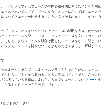
ドが小さいクラブ）はフェースの開閉を積極的に使うスイングを求め
フェースを開いて上げて、ダウンからフォローにかけてはフェースを
ンによってフェースを開閉することをクラブが求めますし、そうする
クラブ、ヘッドが大きいクラブ）はフェースの開閉を大きく使わない
バックでフェースを閉じていき、トップでフェースを空に向ける。い
す。そして、ダウンスイング以降は閉じたフェースをさらに閉じてい
クバックでフェースを開かないことがちゃんとできると、距離が出て
です。
報われません。そして、いまどきのクラブをちゃんと使いこなすに
してくれる人（本）から教わることも大事なポイントです。ざっと調
化を説明している書籍はいまのところ出ていません。なので
マーク金
書」なる本を近々出そうと画策中です～。
り僅かお急ぎ下さい