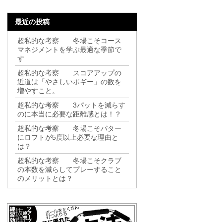
最近の投稿
超私的な考察 冬場こそコース
マネジメントを学ぶ最適な季節で
す
超私的な考察 スコアアップの
近道は「やさしいボギー」の数を
増やすこと。
超私的な考察 3パットを減らす
のに本当に必要な距離感とは！？
超私的な考察 冬場こそパター
にロフトが5度以上必要な理由と
は？
超私的な考察 冬場こそクラブ
の本数を減らしてプレーすること
のメリットとは？