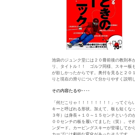
池袋のジュンク堂には２０冊前後の教則本
リ、タイトル！！ ゴルフ同様、スキー板
が欲しかったからです。奥付を見ると２０
りと現在の滑りについて分かりやすく説明
その内容たるや‥‥
「何だこりゃ！！！！！！！！」ってぐら
キーと呼ばれる形状。加えて、板も短くな
３年）は身長＋１０～１５センチというの
００センチの板を履いてました（笑）。そ
ンダード。カービングスキーが登場してか
カーブには劇的な変化があったそうです。