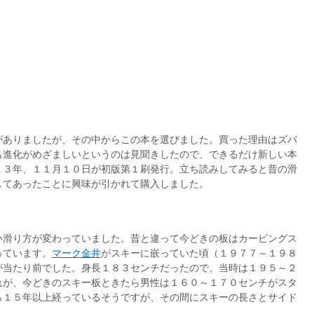
がありましたが、その中からこの本を選びました。買った理由はズバ
も進化がめざましいというのは見聞きしたので、できるだけ新しい本
１３年、１１月１０日が初版第１刷発行。立ち読みしてみると昔の滑
してあったことに興味が引かれて購入しました。
い滑り方が変わっていました。昔と違って今どきの板はカービングス
っています。
マーク金井
がスキーに嵌っていた頃（１９７７～１９８
が当たり前でした。身長１８３センチだったので、当時は１９５～２
れが、今どきのスキー板ときたら男性は１６０～１７０センチがスタ
ら１５年以上経っているそうですが、その間にスキーの長さとサイド