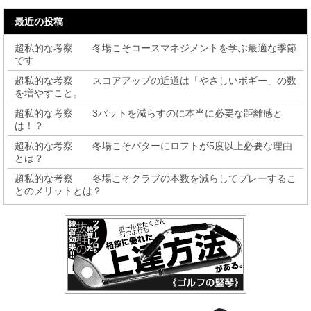
最近の投稿
超私的な考察 冬場こそコースマネジメントを学ぶ最適な季節
です
超私的な考察 スコアアップの近道は「やさしいボギー」の数
を増やすこと。
超私的な考察 3パットを減らすのに本当に必要な距離感と
は！？
超私的な考察 冬場こそパターにロフトが5度以上必要な理由
とは？
超私的な考察 冬場こそクラブの本数を減らしてプレーするこ
とのメリットとは？