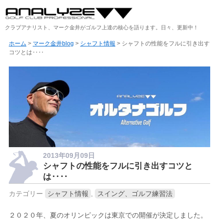
クラブアナリスト、マーク金井がゴルフ上達の核心を語ります。日々、更新中！
ホーム
>
マーク金井blog
>
シャフト情報
> シャフトの性能をフルに引き出す
コツとは‥‥
2013年09月09日
シャフトの性能をフルに引き出すコツと
は‥‥
カテゴリー
シャフト情報
,
スイング、ゴルフ練習法
２０２０年、夏のオリンピックは東京での開催が決定しました。