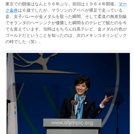
東京での開催はなんと５６年ぶり。前回は１９６４年開催。
マー
ク金井
は６歳でしたが、マラソンのアベベが裸足で走っている
姿、女子バレーが金メダルを取った瞬間、そして柔道の無差別級
でオランダのヘーシンクが優勝した瞬間をのテレビで観たのを今
でも覚えています。当時はもちろん白黒テレビ。金メダルの色が
ゴールドだということを知ったのは、次のメキシコオリンピック
の時でした（笑）。