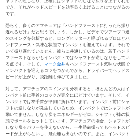
ャフトの逆しなり、正確にはシャフトのしなり戻りを上手く利用
でき、それがヘッドスピードを効率良く上げることにつながるの
です。
恐らく、多くのアマチュアは「ハンドファーストに打ったら振り
遅れるだけ」だと思うでしょう。しかし、ビデオでツアープロ達
のスイングを分析すると、ロングヒッターと呼ばれるプロほどハ
ンドファースト気味な状態でインパクトを迎えています。それで
いて振り遅れていません。彼らに共通しているのは、若干ハンド
ファーストならがもインパクトではシャフトが逆しなりをしてい
る点です。そして、
マーク金井
もハンドファースト気味な状態で
インパクトを迎えるコツをつかんでから、ドライバーでヘッドス
ピードが上がり、飛距離も伸びてきました。
対して、アマチュアのスイングを分析すると、ほとんどの人はイ
ンパクト前に手首のコックが完全にほどけています。そして、イ
ンパクトでは左手首が甲側に折れています。インパクト前にシャ
フトの逆しなりが発生しているため、インパクトではシャフトが
動いてません。しなり戻るエネルギーがゼロ。シャフトが棒の状
態でボールをヒットしています。アマチュアの場合、シャフトが
しなり戻るパワーを使えないから、一生懸命振ってもヘッドスピ
ードが上がらないし、飛距離も出ないのです。また、インパクト