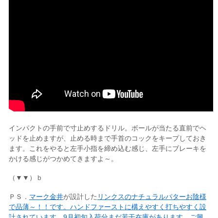
インパクトの手前で寸止めするドリル。ボールが当たる直前でヘ
ッドを止めますが、止める時まで手首のコックをキープしておき
ます。これをやると左手小指を締め込む感じ、左手にブレーキを
かける感じがつかめてきますよ～。
（▼▼）ｂ
ＰＳ．
マーク金井
が設計した
リンクスのナチュラルパターお陰様
で品薄～！！です。ハンドファーストに構えやすく打ちやすく設
計されています。9月初旬入荷分まだ若干在庫があります。ご興