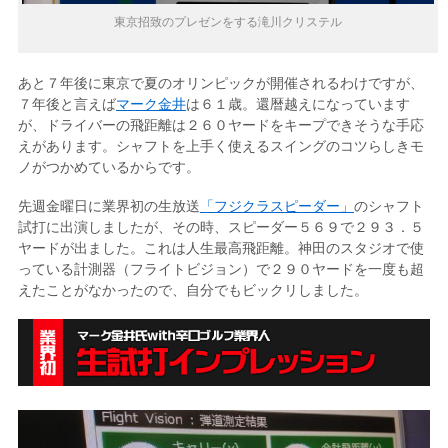
東京招致のプレゼンをする滝川クリステル
あと７年後に東京で夏のオリンピックが開催されるわけですが、
７年後と言えば
マーク金井
は６１歳。還暦越えになっています
が、ドライバーの飛距離は２６０ヤードをキープできそうな手応
えがあります。シャフトを上手く使えるスイングのコツらしきモ
ノがつかめているからです。
先週金曜日に業界初の生放送
「フジクラスピーダー」
のシャフト
試打に出演しましたが、その時、スピーダー５６９で２９３．５
ヤードが出ました。これは人生最高飛距離。神田のスタジオで使
っている計測器（フライトビジョン）で２９０ヤードを一度も超
えたことがなかったので、自分でもビックリしました。