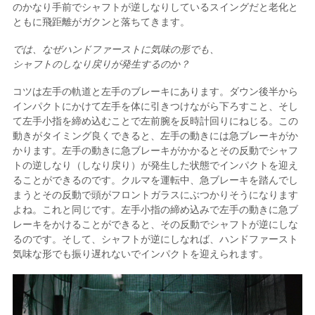
のかなり手前でシャフトが逆しなりしているスイングだと老化と
ともに飛距離がガクンと落ちてきます。
では、なぜハンドファーストに気味の形でも、
シャフトのしなり戻りが発生するのか？
コツは左手の軌道と左手のブレーキにあります。ダウン後半から
インパクトにかけて左手を体に引きつけながら下ろすこと、そし
て左手小指を締め込むことで左前腕を反時計回りにねじる。この
動きがタイミング良くできると、左手の動きには急ブレーキがか
かります。左手の動きに急ブレーキがかかるとその反動でシャフ
トの逆しなり（しなり戻り）が発生した状態でインパクトを迎え
ることができるのです。クルマを運転中、急ブレーキを踏んでし
まうとその反動で頭がフロントガラスにぶつかりそうになります
よね。これと同じです。左手小指の締め込みで左手の動きに急ブ
レーキをかけることができると、その反動でシャフトが逆にしな
るのです。そして、シャフトが逆にしなれば、ハンドファースト
気味な形でも振り遅れないでインパクトを迎えられます。