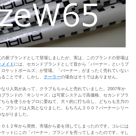
ド
の新ブランドとして登場しましたが、実は、このブランドの登場は
ーメイド
には、セカンドブランドとして昔から「バーナー」というブ
「ロケットボールズ」が登場。「バーナー」がまったく売れていない
あることです。しかし、
テーラー
の場合はそうではありません。
なり人気があって、クラブもちゃんと売れていました。2007年か
力ブランドの「Ｒシリーズ」は可変システムで高価格、セカンドブラ
どちらを使うかをプロに委ねて、大々的に打ち出し、どちらも主力の
ー」ブランドは人気となりました。もちろん２００７バーナーシリー
つながりました。
２０１２年から突然、市場から姿を消してしまったのです。コレには
ーケットにこの「バーナー」ブランドを売ってしまったのです。そし