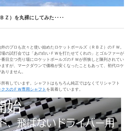
ＢＺ）を丸裸にしてみた‥‥
約外のプロも次々と使い始めたロケットボールズ（ＲＢＺ）のＦＷ。
習場の試打会では「あの白いＦＷを打たせてくれの」とゴルファーが
一番目立つ売り場にロケットボールズのＦＷが所狭しと陳列されてい
いますが、マークダウンで価格が安くなったこともあって、初代ロケ
がありません。
本所有しています。シャフトはもちろん純正ではなくてリシャフト
ックスのＦＷ専用シャフト
を装着しています。