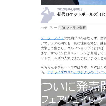
2013年04月08日
初代ロケットボールズ（Ｒ
カテゴリー
ゴルフクラブ分析
テーラーメイド
の契約プロのみならず、契
アマチュアの間でも一気に注目を浴び、練
大挙して集まり、ゴルフショップに行けば
ます。すでに２代目ステージ２が登場して
ットボールズの人気はまだまだ止まること
もちろんボクも‥‥３Ｗは２本、５Ｗは１
済。
アナライズＷ６５とフジクラのランバ