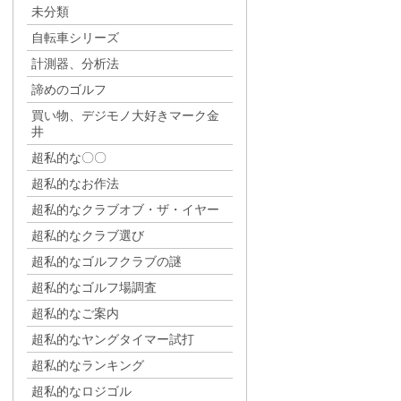
未分類
自転車シリーズ
計測器、分析法
諦めのゴルフ
買い物、デジモノ大好きマーク金
井
超私的な〇〇
超私的なお作法
超私的なクラブオブ・ザ・イヤー
超私的なクラブ選び
超私的なゴルフクラブの謎
超私的なゴルフ場調査
超私的なご案内
超私的なヤングタイマー試打
超私的なランキング
超私的なロジゴル