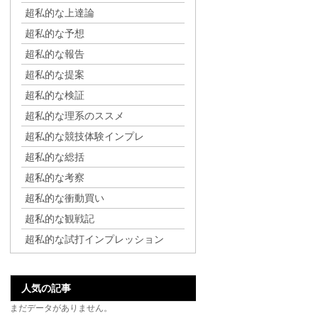
超私的な上達論
超私的な予想
超私的な報告
超私的な提案
超私的な検証
超私的な理系のススメ
超私的な競技体験インプレ
超私的な総括
超私的な考察
超私的な衝動買い
超私的な観戦記
超私的な試打インプレッション
人気の記事
まだデータがありません。