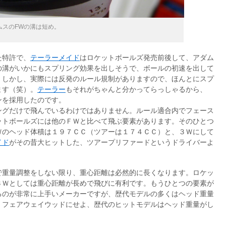
ムスのFWの溝は短め。
た特許で、
テーラーメイド
はロケットボールズ発売前後して、アダム
の溝がいかにもスプリング効果を出しそうで、ボールの初速を出して
。しかし、実際には反発のルール規制がありますので、ほんとにスプ
ます（笑）。
テーラー
もそれがちゃんと分かってらっしゃるから、
ンを採用したのです。
ングだけで飛んでいるわけではありません。ルール適合内でフェース
ットボールズには他のＦＷと比べて飛ぶ要素があります。そのひとつ
Ｗのヘッド体積は１９７ＣＣ（ツアーは１７４ＣＣ）と、３Ｗにして
イド
がその昔大ヒットした、ツアープリファードというドライバーよ
で重量調整をしない限り、重心距離は必然的に長くなります。ロケッ
３Ｗとしては重心距離が長めで飛びに有利です。もうひとつの要素が
るのが非常に上手いメーカーですが、歴代モデルの多くはヘッド重量
、フェアウェイウッドにせよ、歴代のヒットモデルはヘッド重量がし