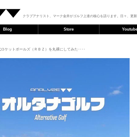
クラブアナリスト、マーク金井がゴルフ上達の核心を語ります。日々、更新
Blog
Store
Youtub
初代ロケットボールズ（ＲＢＺ）を丸裸にしてみた‥‥