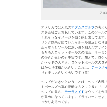
アダ
アメリカでは人気の
アダムスゴルフ
の考え
スを会社ごと買収しています。このソール
くれそうなイメージを強く醸し出してます
リング効果が出ていたらルール違反となり
正々堂々とソールに深い溝を刻んだデザイ
もちろんロケットボールズの場合、ネーミ
の弾きが良いのも事実です。加えて、ロケ
がヘッドの大きさ。ロケットボールズの３
はかなり体積が大きい。これは、
テーラメ
りも少し大きいぐらいです（笑）
ヘッドが大きいということは、ヘッド内部
トボールズの重心距離は３２．２５ミリ。
ヘッドの重さ。
テーラメイド
はウッドを作
が重めになっています。ドライバーにせよ
っかりあるのです。