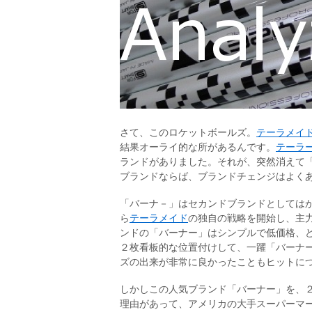
さて、このロケットボールズ。
テーラメイ
結果オーライ的な所があるんです。
テーラ
ランドがありました。それが、突然消えて
ブランドならば、ブランドチェンジはよく
「バーナ－」はセカンドブランドとしてはか
ら
テーラメイド
の独自の戦略を開始し、主
ンドの「バーナー」はシンプルで低価格、
２枚看板的な位置付けして、一躍「バーナ
ズの出来が非常に良かったこともヒットに
しかしこの人気ブランド「バーナー」を、
理由があって、アメリカの大手スーパーマ