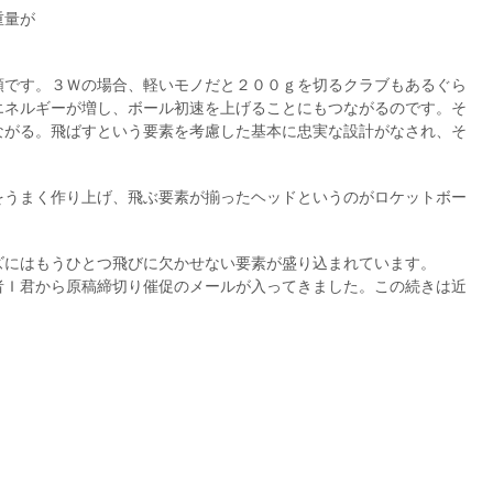
重量が
類です。３Ｗの場合、軽いモノだと２００ｇを切るクラブもあるぐら
エネルギーが増し、ボール初速を上げることにもつながるのです。そ
ながる。飛ばすという要素を考慮した基本に忠実な設計がなされ、そ
をうまく作り上げ、飛ぶ要素が揃ったヘッドというのがロケットボー
ズにはもうひとつ飛びに欠かせない要素が盛り込まれています。
者Ｉ君から原稿締切り催促のメールが入ってきました。この続きは近