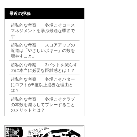
最近の投稿
超私的な考察 冬場こそコース
マネジメントを学ぶ最適な季節で
す
超私的な考察 スコアアップの
近道は「やさしいボギー」の数を
増やすこと。
超私的な考察 3パットを減らす
のに本当に必要な距離感とは！？
超私的な考察 冬場こそパター
にロフトが5度以上必要な理由と
は？
超私的な考察 冬場こそクラブ
の本数を減らしてプレーすること
のメリットとは？