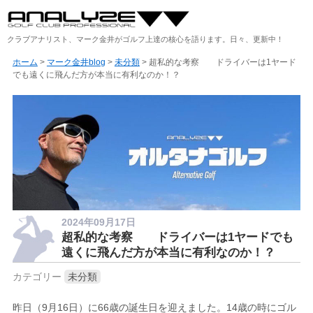
クラブアナリスト、マーク金井がゴルフ上達の核心を語ります。日々、更新中！
ホーム
>
マーク金井blog
>
未分類
> 超私的な考察 ドライバーは1ヤード
でも遠くに飛んだ方が本当に有利なのか！？
2024年09月17日
超私的な考察 ドライバーは1ヤードでも
遠くに飛んだ方が本当に有利なのか！？
カテゴリー
未分類
昨日（9月16日）に66歳の誕生日を迎えました。14歳の時にゴル