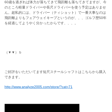
60歳を過ぎれば体力が落ちてきて飛距離も落ちてきてますが、今
のところ軽量ドライバーや長尺ドライバーを使う予定はありませ
ん。超私的には、ドライバー（ティショット）で一番大事なのは
飛距離よりもフェアウェイキープというのが、、、ゴルフ歴50年
を経過してようやく分かったからです、、、。
（▼▼）ｂ
ご好評をいただいてます短尺スチールシャフトはこちらから購入
できます。
http://www.analyze2005.com/store/?cat=71