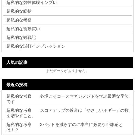
超私的な競技体験インプレ
超私的な総括
超私的な考察
超私的な衝動買い
超私的な観戦記
超私的な試打インプレッション
人気の記事
まだデータがありません。
最近の投稿
超私的な考察 冬場こそコースマネジメントを学ぶ最適な季節
です
超私的な考察 スコアアップの近道は「やさしいボギー」の数
を増やすこと。
超私的な考察 3パットを減らすのに本当に必要な距離感と
は！？