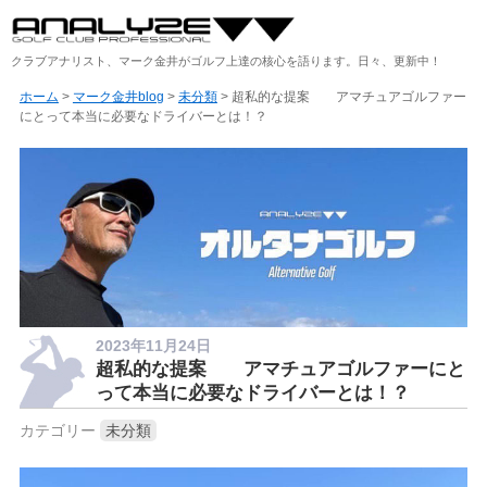
クラブアナリスト、マーク金井がゴルフ上達の核心を語ります。日々、更新中！
ホーム
>
マーク金井blog
>
未分類
> 超私的な提案 アマチュアゴルファー
にとって本当に必要なドライバーとは！？
2023年11月24日
超私的な提案 アマチュアゴルファーにと
って本当に必要なドライバーとは！？
カテゴリー
未分類