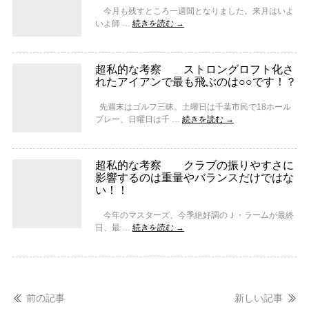
今月も残すところ一週間となりました。来月はいよ
いよ師 …
続きを読む
→
超私的な考察 ストロングロフト化さ
れたアイアンで最も飛ぶのは○○です！？
先週末はゴルフ三昧。土曜日は千葉市民で18ホール
プレー、日曜日は千 …
続きを読む
→
超私的な考察 クラブの振りやすさに
影響するのは重量やバランスだけではな
い！！
今年のマスターズ、今季絶好調のＪ・ラームが最終
日、最 …
続きを読む
→
前の記事
新しい記事