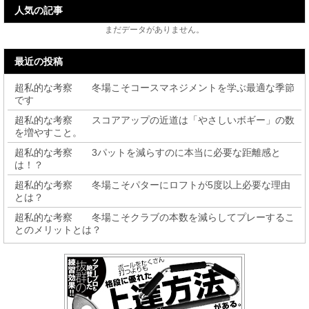
人気の記事
まだデータがありません。
最近の投稿
超私的な考察 冬場こそコースマネジメントを学ぶ最適な季節
です
超私的な考察 スコアアップの近道は「やさしいボギー」の数
を増やすこと。
超私的な考察 3パットを減らすのに本当に必要な距離感と
は！？
超私的な考察 冬場こそパターにロフトが5度以上必要な理由
とは？
超私的な考察 冬場こそクラブの本数を減らしてプレーするこ
とのメリットとは？