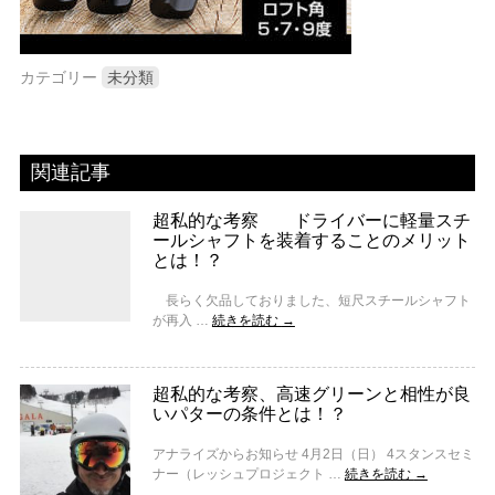
カテゴリー
未分類
関連記事
超私的な考察 ドライバーに軽量スチ
ールシャフトを装着することのメリット
とは！？
長らく欠品しておりました、短尺スチールシャフト
が再入 …
続きを読む
→
超私的な考察、高速グリーンと相性が良
いパターの条件とは！？
アナライズからお知らせ 4月2日（日） 4スタンスセミ
ナー（レッシュプロジェクト …
続きを読む
→