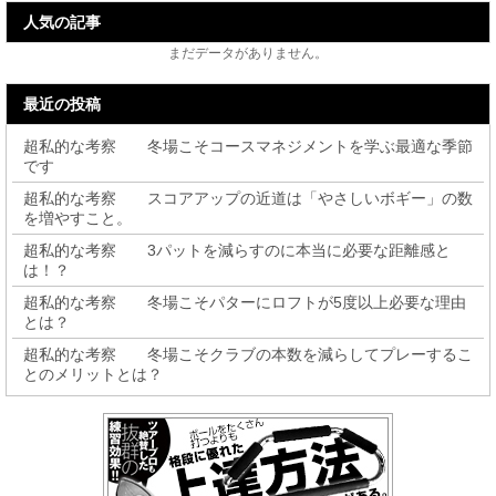
人気の記事
まだデータがありません。
最近の投稿
超私的な考察 冬場こそコースマネジメントを学ぶ最適な季節
です
超私的な考察 スコアアップの近道は「やさしいボギー」の数
を増やすこと。
超私的な考察 3パットを減らすのに本当に必要な距離感と
は！？
超私的な考察 冬場こそパターにロフトが5度以上必要な理由
とは？
超私的な考察 冬場こそクラブの本数を減らしてプレーするこ
とのメリットとは？