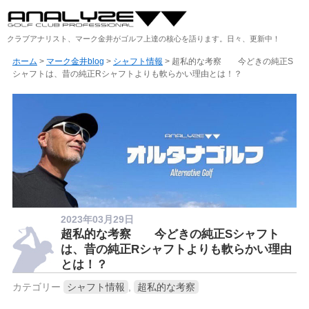
クラブアナリスト、マーク金井がゴルフ上達の核心を語ります。日々、更新中！
ホーム
>
マーク金井blog
>
シャフト情報
> 超私的な考察 今どきの純正S
シャフトは、昔の純正Rシャフトよりも軟らかい理由とは！？
2023年03月29日
超私的な考察 今どきの純正Sシャフト
は、昔の純正Rシャフトよりも軟らかい理由
とは！？
カテゴリー
シャフト情報
,
超私的な考察