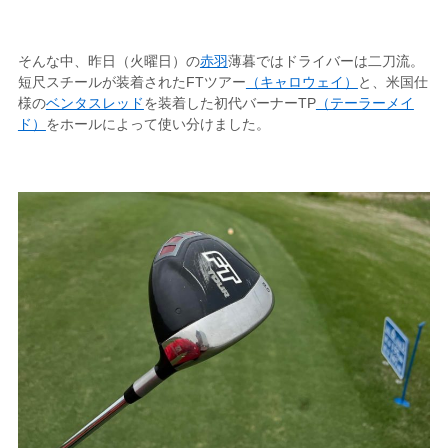
そんな中、昨日（火曜日）の
赤羽
薄暮ではドライバーは二刀流。
短尺スチールが装着されたFTツアー
（キャロウェイ）
と、米国仕
様の
ベンタスレッド
を装着した初代バーナーTP
（テーラーメイ
ド）
をホールによって使い分けました。