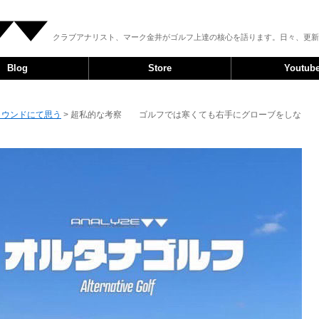
クラブアナリスト、マーク金井がゴルフ上達の核心を語ります。日々、更新
Blog
Store
Youtub
ラウンドにて思う
> 超私的な考察 ゴルフでは寒くても右手にグローブをしな