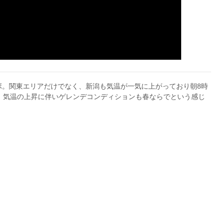
ボ。関東エリアだけでなく、新潟も気温が一気に上がっており朝8時
。気温の上昇に伴いゲレンデコンディションも春ならでという感じ
。