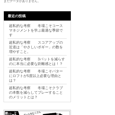
まだデータがありません。
最近の投稿
超私的な考察 冬場こそコース
マネジメントを学ぶ最適な季節で
す
超私的な考察 スコアアップの
近道は「やさしいボギー」の数を
増やすこと。
超私的な考察 3パットを減らす
のに本当に必要な距離感とは！？
超私的な考察 冬場こそパター
にロフトが5度以上必要な理由と
は？
超私的な考察 冬場こそクラブ
の本数を減らしてプレーすること
のメリットとは？