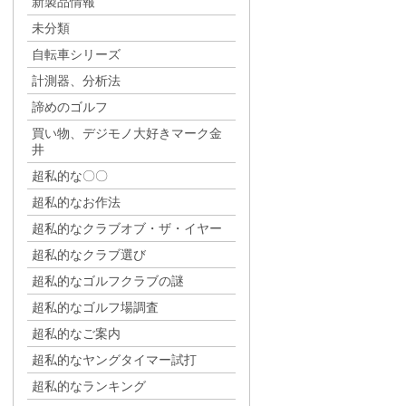
新製品情報
未分類
自転車シリーズ
計測器、分析法
諦めのゴルフ
買い物、デジモノ大好きマーク金
井
超私的な〇〇
超私的なお作法
超私的なクラブオブ・ザ・イヤー
超私的なクラブ選び
超私的なゴルフクラブの謎
超私的なゴルフ場調査
超私的なご案内
超私的なヤングタイマー試打
超私的なランキング