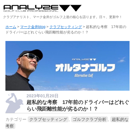
クラブアナリスト、マーク金井がゴルフ上達の核心を語ります。日々、更新中！
ホーム
>
マーク金井blog
>
クラブセッティング
> 超私的な考察 17年前の
ドライバーはどれぐらい飛距離性能が劣るのか！？
2023年01月20日
超私的な考察 17年前のドライバーはどれぐ
らい飛距離性能が劣るのか！？
カテゴリー
クラブセッティング
,
ゴルフクラブ分析
,
超私的な
考察