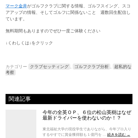
マーク金井
がゴルフクラブに関する情報、ゴルフスイング、スコ
アアップの情報、そしてゴルフに関係ないこと 週数回生配信し
ています。
無料期間もありますのでぜひ一度ご体験ください
↓くわしくは↓をクリック
カテゴリー
クラブセッティング
,
ゴルフクラブ分析
,
超私的な
考察
関連記事
今年の全英ＯＰ、６位の松山英樹はなぜ
最新ドライバーを使わないのか！？
東北福祉大学の現役学生でありながら、今年プロ入り
するやすでに賞金獲得額も１億円を …
続きを読む
→