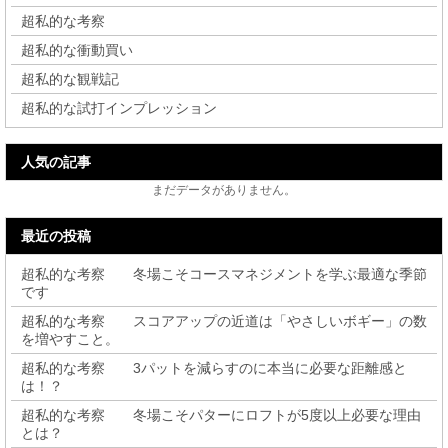
超私的な考察
超私的な衝動買い
超私的な観戦記
超私的な試打インプレッション
人気の記事
まだデータがありません。
最近の投稿
超私的な考察 冬場こそコースマネジメントを学ぶ最適な季節
です
超私的な考察 スコアアップの近道は「やさしいボギー」の数
を増やすこと。
超私的な考察 3パットを減らすのに本当に必要な距離感と
は！？
超私的な考察 冬場こそパターにロフトが5度以上必要な理由
とは？