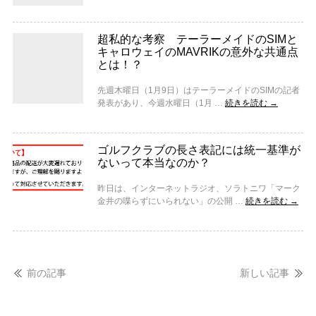
超私的な考察 テーラーメイドのSIMと
キャロウェイのMAVRIKの意外な共通点
とは！？
先週木曜日（1月9日）はテーラーメイドのSIMの記者
発表があり、今週水曜日（1月 …
続きを読む
→
ゴルフクラブの長さ表記には統一基準が
ないって本当なのか？
昨日は、インターネットラジオ、ソラトニワ「マーク
金井の喋らずにいられない」の公開 …
続きを読む
→
前の記事
新しい記事