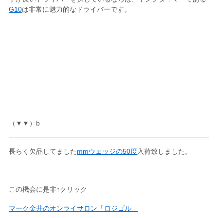
G10
は非常に魅力的なドライバーです。
（▼▼）b
長らく欠品してました
mmウェッジの50度
入荷致しました。
この機会に是非↑クリック
マーク金井のオンライサロン「ロジゴル」