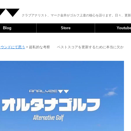
クラブアナリスト、マーク金井がゴルフ上達の核心を語ります。日々、更新
Blog
Store
Youtub
ラウンドにて思う
> 超私的な考察 ベストスコアを更新するために本当に欠か