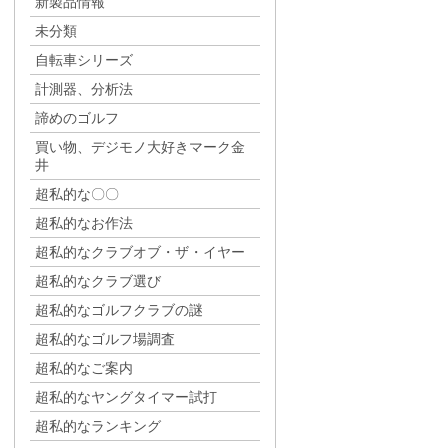
新製品情報
未分類
自転車シリーズ
計測器、分析法
諦めのゴルフ
買い物、デジモノ大好きマーク金
井
超私的な〇〇
超私的なお作法
超私的なクラブオブ・ザ・イヤー
超私的なクラブ選び
超私的なゴルフクラブの謎
超私的なゴルフ場調査
超私的なご案内
超私的なヤングタイマー試打
超私的なランキング