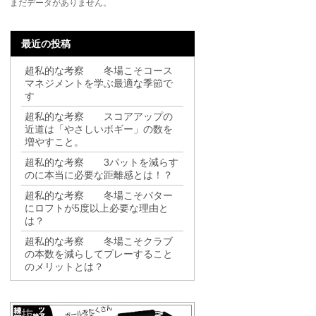
まだデータがありません。
最近の投稿
超私的な考察 冬場こそコース
マネジメントを学ぶ最適な季節で
す
超私的な考察 スコアアップの
近道は「やさしいボギー」の数を
増やすこと。
超私的な考察 3パットを減らす
のに本当に必要な距離感とは！？
超私的な考察 冬場こそパター
にロフトが5度以上必要な理由と
は？
超私的な考察 冬場こそクラブ
の本数を減らしてプレーすること
のメリットとは？