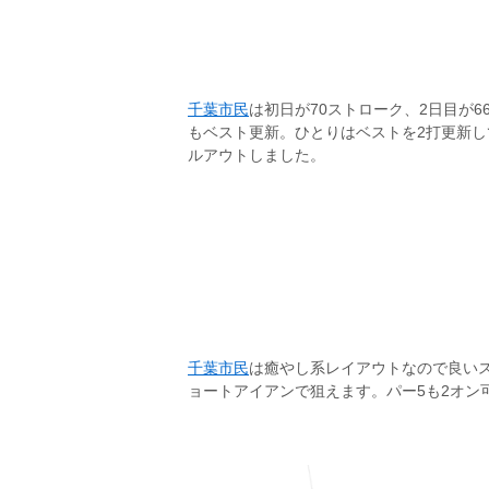
千葉市民
は初日が70ストローク、2日目が
もベスト更新。ひとりはベストを2打更新し
ルアウトしました。
千葉市民
は癒やし系レイアウトなので良いス
ョートアイアンで狙えます。パー5も2オン