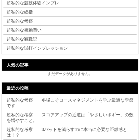
超私的な競技体験インプレ
超私的な総括
超私的な考察
超私的な衝動買い
超私的な観戦記
超私的な試打インプレッション
人気の記事
まだデータがありません。
最近の投稿
超私的な考察 冬場こそコースマネジメントを学ぶ最適な季節
です
超私的な考察 スコアアップの近道は「やさしいボギー」の数
を増やすこと。
超私的な考察 3パットを減らすのに本当に必要な距離感と
は！？