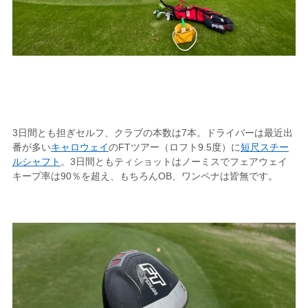
3日間とも担ぎセルフ、クラブの本数は7本。ドライバーは最近出
番が多い
キャロウェイ
のFTツアー（ロフト9.5度）に
短尺スチー
ルシャフト
。3日間ともティショットはノーミスでフェアウェイ
キープ率は90％を超え、もちろんOB、ワンペナは皆無です。