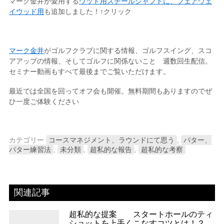
マーク金井が愛用する
ウッド用スチールシャフトに、フェアウェ
イウッド用
も追加しました！↑クリック
マーク金井
がゴルフクラブに関する情報、ゴルフスイング、スコ
アアップの情報、そしてゴルフに関係ないこと 週数回生配信。
セミナー動画もすべて最後までご覧いただけます。
最近では全国を回ってオフ会も開催。無料期間もありますのでぜ
ひ一度ご体験ください
カテゴリー
コースマネジメント、ラウンドにて思う
,
パター、
パター練習法
,
未分類
,
超私的な報告
,
超私的な考察
関連記事
超私的な提案 スタートホールのティ
ショットを上手くこなすコツとは！？