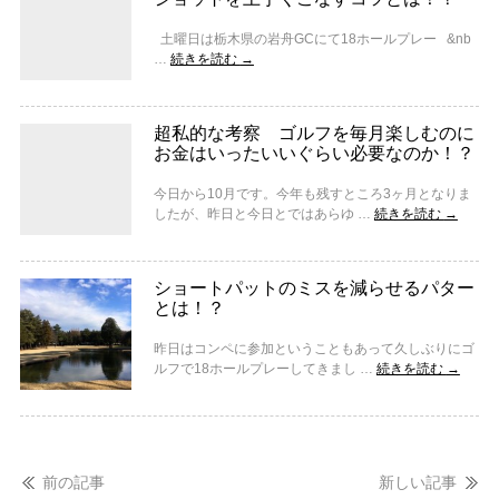
土曜日は栃木県の岩舟GCにて18ホールプレー &nb
…
続きを読む
→
超私的な考察 ゴルフを毎月楽しむのに
お金はいったいいぐらい必要なのか！？
今日から10月です。今年も残すところ3ヶ月となりま
したが、昨日と今日とではあらゆ …
続きを読む
→
ショートパットのミスを減らせるパター
とは！？
昨日はコンペに参加ということもあって久しぶりにゴ
ルフで18ホールプレーしてきまし …
続きを読む
→
前の記事
新しい記事