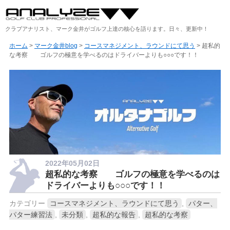
クラブアナリスト、マーク金井がゴルフ上達の核心を語ります。日々、更新中！
ホーム
>
マーク金井blog
>
コースマネジメント、ラウンドにて思う
> 超私的
な考察 ゴルフの極意を学べるのはドライバーよりも○○○です！！
2022年05月02日
超私的な考察 ゴルフの極意を学べるのは
ドライバーよりも○○○です！！
カテゴリー
コースマネジメント、ラウンドにて思う
,
パター、
パター練習法
,
未分類
,
超私的な報告
,
超私的な考察