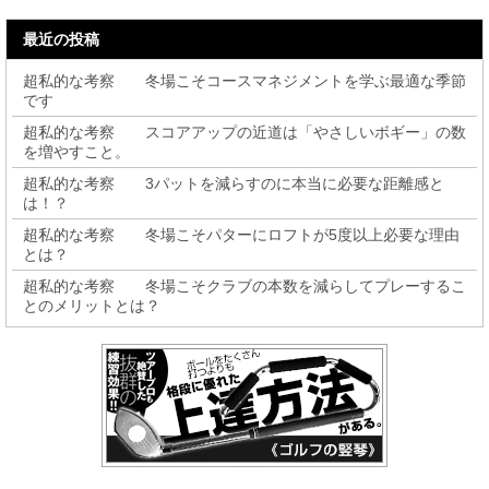
最近の投稿
超私的な考察 冬場こそコースマネジメントを学ぶ最適な季節
です
超私的な考察 スコアアップの近道は「やさしいボギー」の数
を増やすこと。
超私的な考察 3パットを減らすのに本当に必要な距離感と
は！？
超私的な考察 冬場こそパターにロフトが5度以上必要な理由
とは？
超私的な考察 冬場こそクラブの本数を減らしてプレーするこ
とのメリットとは？