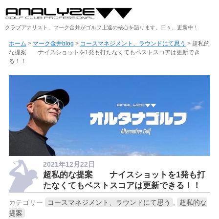
クラブアナリスト、マーク金井がゴルフ上達の核心を語ります。日々、更新中！
ホーム
>
マーク金井blog
>
コースマネジメント、ラウンドにて思う
> 超私的
な提案 ナイスショットを1発も打たなくてもベストスコアは更新でき
る！！
2021年12月22日
超私的な提案 ナイスショットを1発も打
たなくてもベストスコアは更新できる！！
カテゴリー
コースマネジメント、ラウンドにて思う
,
超私的な
提案