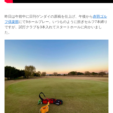
昨日は午前中に日刊ゲンダイの原稿を仕上げ、午後から
赤羽ゴル
フ倶楽部
にて9ホールプレー。いつものように担ぎセルフ7本縛り
ですが、試打クラブを3本入れてスタートホールに向かいまし
た。