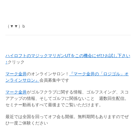
（▼▼）b
ハイロフトのマジックマリガンUTをこの機会にぜひお試し下さい
↑
クリック
マーク金井
のオンラインサロン！
『マーク金井の「ロジゴル」オ
ンラインサロン』
会員募集中です
マーク金井
がゴルフクラブに関する情報、ゴルフスイング、スコ
アアップの情報、そしてゴルフに関係ないこと 週数回生配信。
セミナー動画もすべて最後までご覧いただけます。
最近では全国を回ってオフ会も開催。無料期間もありますのでぜ
ひ一度ご体験ください