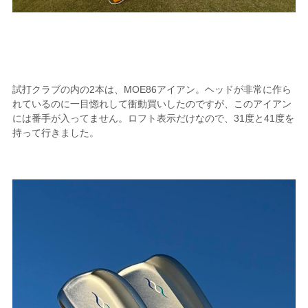
試打クラブの内の2本は、MOE86アイアン。ヘッドが非常に作ら
れているのに一目惚れして衝動買いしたのですが、このアイアン
には番手が入ってません。ロフト表示だけなので、31度と41度を
持って行きました。