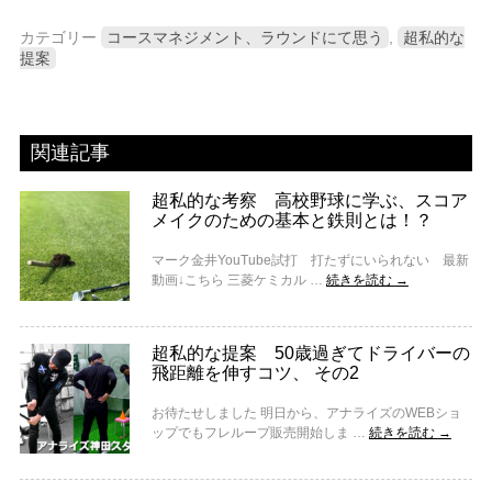
カテゴリー
コースマネジメント、ラウンドにて思う
,
超私的な
提案
関連記事
超私的な考察 高校野球に学ぶ、スコア
メイクのための基本と鉄則とは！？
マーク金井YouTube試打 打たずにいられない 最新
動画↓こちら 三菱ケミカル …
続きを読む
→
超私的な提案 50歳過ぎてドライバーの
飛距離を伸すコツ、 その2
お待たせしました 明日から、アナライズのWEBショ
ップでもフレループ販売開始しま …
続きを読む
→