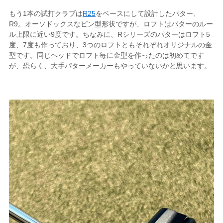
もう1本の試打クラブは
R25
をベースにして設計したパター、
R9。オーソドックスなピン型形状ですが、ロフトはパターのルー
ル上限に近い9度です。ちなみに、Rシリーズのパターはロフト5
度、7度も作っており、3つのロフトともそれぞれオリジナルの金
型です。同じヘッドでロフト毎に金型を作ったのは初めてです
が、恐らく、大手パターメーカーもやっていないかと思います。