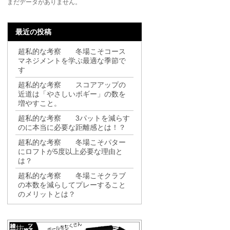
まだデータがありません。
最近の投稿
超私的な考察 冬場こそコース
マネジメントを学ぶ最適な季節で
す
超私的な考察 スコアアップの
近道は「やさしいボギー」の数を
増やすこと。
超私的な考察 3パットを減らす
のに本当に必要な距離感とは！？
超私的な考察 冬場こそパター
にロフトが5度以上必要な理由と
は？
超私的な考察 冬場こそクラブ
の本数を減らしてプレーすること
のメリットとは？