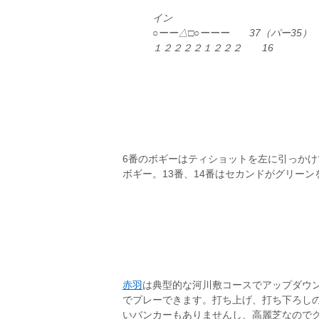
イン
○ーー△□○ーーー 37（パー35）
１２２２２１２２２ 16
6番のボギーはティショットを左に引っかけ
ボギー。13番、14番はセカンドがグリー
赤羽
は典型的な河川敷コースでアップダウ
でプレーできます。打ち上げ、打ち下ろし
いバンカーもありませんし、高麗芝なので