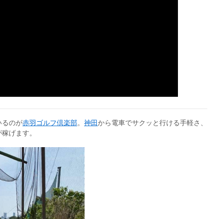
いるのが
赤羽ゴルフ倶楽部
。
神田
から電車でサクッと行ける手軽さ、
が稼げます。