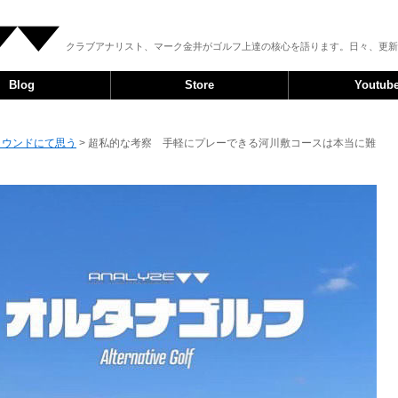
クラブアナリスト、マーク金井がゴルフ上達の核心を語ります。日々、更新
Blog
Store
Youtub
ラウンドにて思う
> 超私的な考察 手軽にプレーできる河川敷コースは本当に難