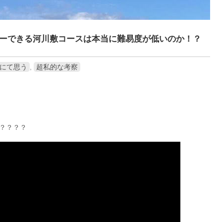
ーできる河川敷コースは本当に難易度が低いのか！？
にて思う
,
超私的な考察
？？？？