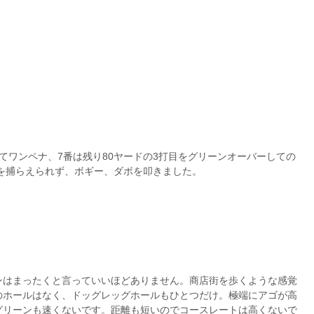
てワンペナ、7番は残り80ヤードの3打目をグリーンオーバーしての
ンを捕らえられず、ボギー、ダボを叩きました。
ンはまったくと言っていいほどありません。商店街を歩くような感覚
のホールはなく、ドッグレッグホールもひとつだけ。極端にアゴが高
グリーンも速くないです。距離も短いのでコースレートは高くないで