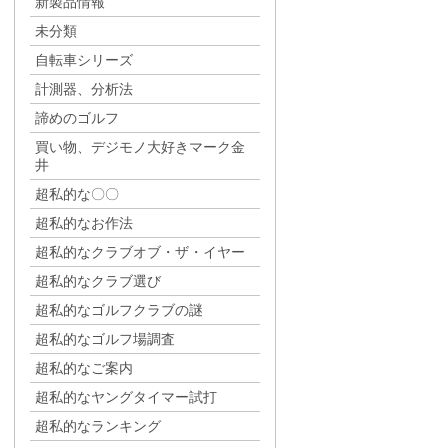
新製品情報
未分類
自転車シリーズ
計測器、分析法
諦めのゴルフ
買い物、デジモノ大好きマーク金
井
超私的な〇〇
超私的なお作法
超私的なクラブオブ・ザ・イヤー
超私的なクラブ選び
超私的なゴルフクラブの謎
超私的なゴルフ場調査
超私的なご案内
超私的なヤングタイマー試打
超私的なランキング