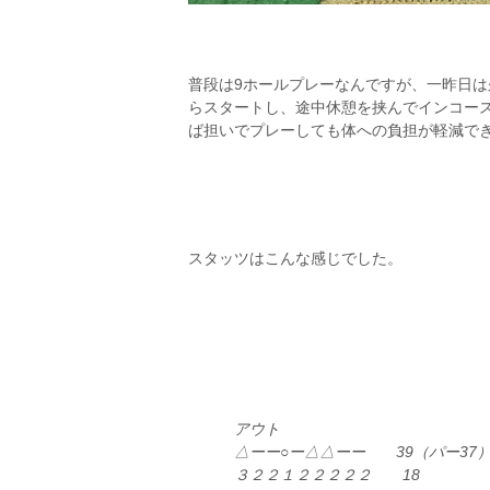
普段は9ホールプレーなんですが、一昨日は
らスタートし、途中休憩を挟んでインコース
ば担いでプレーしても体への負担が軽減で
スタッツはこんな感じでした。
アウト
△ーー○ー△△ーー 39（パー37
３２２１２２２２２ 18