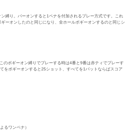
オン縛り。パーオンすると1ペナを付加されるプレー方式です。これ
ボギーオンしたのと同じになり、全ホールボギーオンするのと同じシ
このボギーオン縛りでプレーする時は4番と9番は赤ティでプレーす
べてをボギーオンすると25ショット、すべてを1パットならばスコア
によるワンペナ）