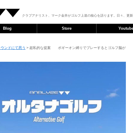
クラブアナリスト、マーク金井がゴルフ上達の核心を語ります。日々、更新
Blog
Store
Youtub
ラウンドにて思う
> 超私的な提案 ボギーオン縛りでプレーするとゴルフ脳が