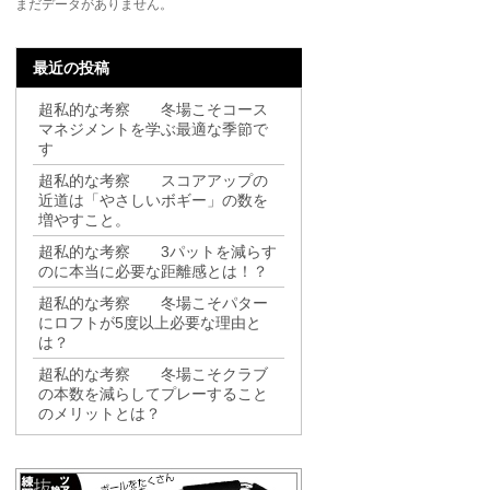
まだデータがありません。
最近の投稿
超私的な考察 冬場こそコース
マネジメントを学ぶ最適な季節で
す
超私的な考察 スコアアップの
近道は「やさしいボギー」の数を
増やすこと。
超私的な考察 3パットを減らす
のに本当に必要な距離感とは！？
超私的な考察 冬場こそパター
にロフトが5度以上必要な理由と
は？
超私的な考察 冬場こそクラブ
の本数を減らしてプレーすること
のメリットとは？