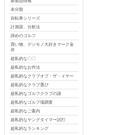
新製品情報
未分類
自転車シリーズ
計測器、分析法
諦めのゴルフ
買い物、デジモノ大好きマーク金
井
超私的な〇〇
超私的なお作法
超私的なクラブオブ・ザ・イヤー
超私的なクラブ選び
超私的なゴルフクラブの謎
超私的なゴルフ場調査
超私的なご案内
超私的なヤングタイマー試打
超私的なランキング