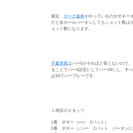
最近、
マーク金井
がやっているのがボギー
だと全ホールパーオンしてもショット数は
ョット数になります。
千葉市民
はパー5がそれほど長くないので、
ることでパー4設定にしてパー34にし、す
は34でパープレーです。
１周目のスタッツ
1番 ボギー（○○○ 2パット）
2番 ボギー（△○ー 2パット パーオン