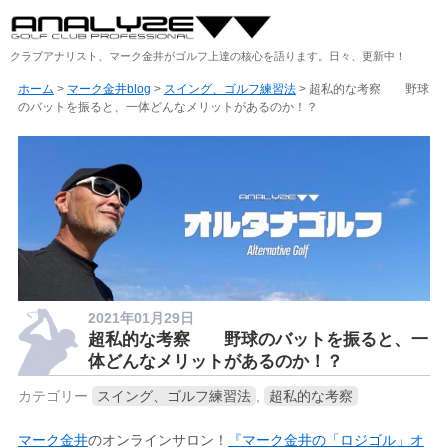
クラブアナリスト、マーク金井がゴルフ上達の核心を語ります。日々、更新中！
ホーム
>
マーク金井blog
>
スイング、ゴルフ練習法
> 超私的な考察 野球
のバットを振ると、一体どんなメリットがあるのか！？
2021年01月29日
超私的な考察 野球のバットを振ると、一
体どんなメリットがあるのか！？
カテゴリー
スイング、ゴルフ練習法
,
超私的な考察
マーク金井
のオンラインサロン！
『マーク金井の「ロジゴル」オ