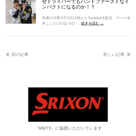
ぜドライバーでもハンドファーストなイ
ンパクトになるのか！？
来週の月曜 6月3日21時からYoutube生配信 マーク金
井ここだけの話 ぜひ …
続きを読む
→
前の記事
新しい記事
「MMT9」に協賛いただいています