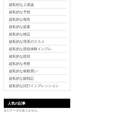
超私的な上達論
超私的な予想
超私的な報告
超私的な提案
超私的な検証
超私的な理系のススメ
超私的な競技体験インプレ
超私的な総括
超私的な考察
超私的な衝動買い
超私的な観戦記
超私的な試打インプレッション
人気の記事
まだデータがありません。