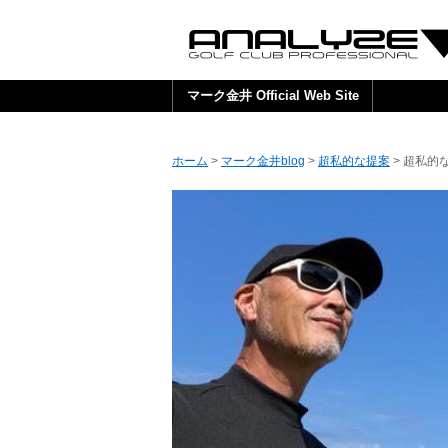
マーク金井 Official Web Site
ホーム
>
マーク金井blog
>
超私的な提案
> 超私