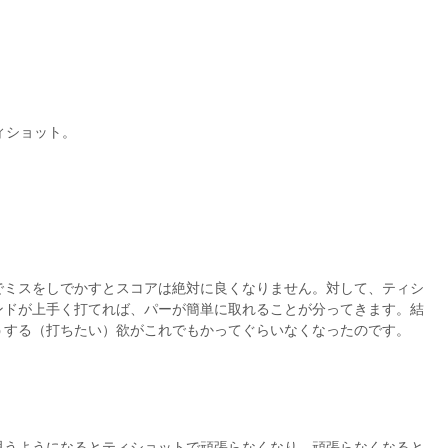
ィショット。
でミスをしでかすとスコアは絶対に良くなりません。対して、ティシ
ンドが上手く打てれば、パーが簡単に取れることが分ってきます。結
うする（打ちたい）欲がこれでもかってぐらいなくなったのです。
思うようになるとティショットで頑張らなくなり、頑張らなくなると