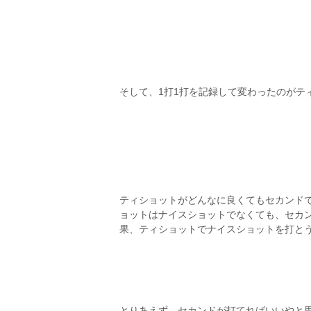
そして、1打1打を記録して変わったのがテ
ティショットがどんなに良くてもセカンド
ョットはナイスショットでなくても、セカ
果、ティショットでナイスショットを打と
とりあえず、セカンドが打てればいいやと