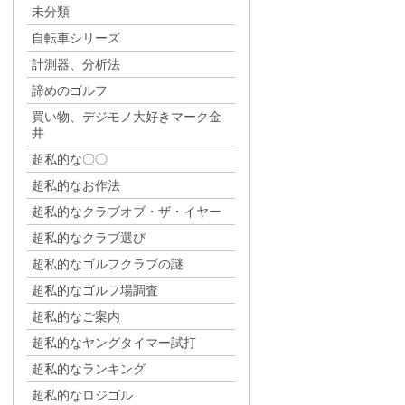
未分類
自転車シリーズ
計測器、分析法
諦めのゴルフ
買い物、デジモノ大好きマーク金
井
超私的な〇〇
超私的なお作法
超私的なクラブオブ・ザ・イヤー
超私的なクラブ選び
超私的なゴルフクラブの謎
超私的なゴルフ場調査
超私的なご案内
超私的なヤングタイマー試打
超私的なランキング
超私的なロジゴル