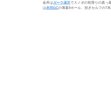
金井は
ガーラ湯沢
でスノボの初滑りの真っ
は
赤羽GC
の薄暮9ホール、担ぎセルフの7