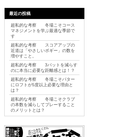
最近の投稿
超私的な考察 冬場こそコース
マネジメントを学ぶ最適な季節で
す
超私的な考察 スコアアップの
近道は「やさしいボギー」の数を
増やすこと。
超私的な考察 3パットを減らす
のに本当に必要な距離感とは！？
超私的な考察 冬場こそパター
にロフトが5度以上必要な理由と
は？
超私的な考察 冬場こそクラブ
の本数を減らしてプレーすること
のメリットとは？