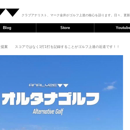
クラブアナリスト、マーク金井がゴルフ上達の核心を語ります。日々、更新
Blog
Store
Youtub
的な提案 スコアではなく1打1打を記録することがゴルフ上達の近道です！！