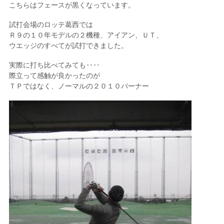
こちらはフェースが黒くなっています。
試打会場のロッテ葛西では
Ｒ９の１０年モデルの２機種、アイアン、ＵＴ、
ウエッジのすべてが試打できました。
実際に打ち比べてみても‥‥
際立って感触が良かったのが
ＴＰではなく、ノーマルの２０１０バーナー