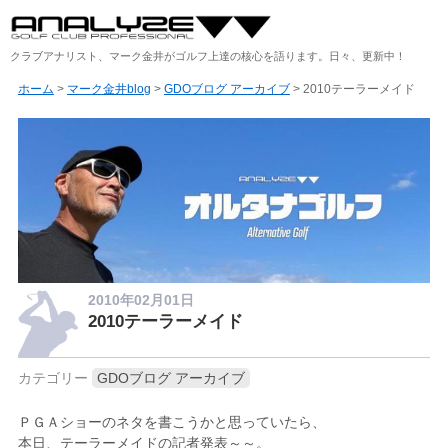
クラブアナリスト、マーク金井がゴルフ上達の核心を語ります。日々、更新中！
ホーム
>
マーク金井blog
>
GDOブログ アーカイブ
> 2010テーラーメイド
2010年02月01日
2010テーラーメイド
カテゴリー
GDOブログ アーカイブ
ＰＧＡショーのネタを書こうかと思っていたら、
本日、テーラーメイドの記者発表～～。