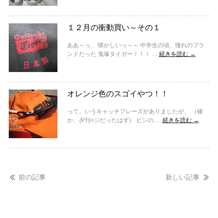
１２月の衝動買い～その１
ああ～っ、 懐かしいっ～～ 中学生の頃、憧れのブラ
ンドだった 鬼塚タイガー！！！ …
続きを読む
→
オレンジ色のスゴイやつ！！
って、いうキャッチフレーズがありましたが、 （確
か、夕刊○ジだったはず） ピンの …
続きを読む
→
前の記事
新しい記事