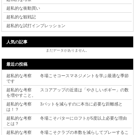
超私的な衝動買い
超私的な観戦記
超私的な試打インプレッション
人気の記事
まだデータがありません。
最近の投稿
超私的な考察 冬場こそコースマネジメントを学ぶ最適な季節
です
超私的な考察 スコアアップの近道は「やさしいボギー」の数
を増やすこと。
超私的な考察 3パットを減らすのに本当に必要な距離感と
は！？
超私的な考察 冬場こそパターにロフトが5度以上必要な理由
とは？
超私的な考察 冬場こそクラブの本数を減らしてプレーするこ