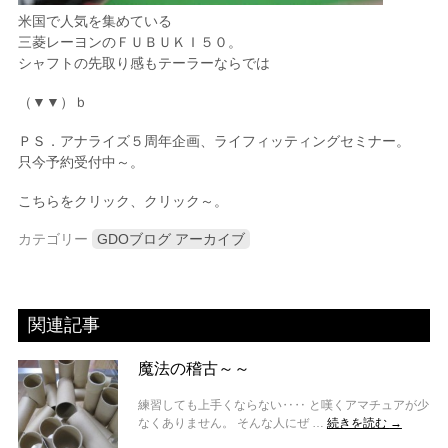
米国で人気を集めている
三菱レーヨンのＦＵＢＵＫＩ５０。
シャフトの先取り感もテーラーならでは
（▼▼）ｂ
ＰＳ．アナライズ５周年企画、ライフィッティングセミナー。
只今予約受付中～。
こちらをクリック、クリック～。
カテゴリー
GDOブログ アーカイブ
関連記事
魔法の稽古～～
練習しても上手くならない‥‥ と嘆くアマチュアが少
なくありません。 そんな人にぜ …
続きを読む
→