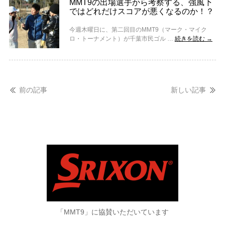
MMT9の出場選手から考察する、強風下
ではどれだけスコアが悪くなるのか！？
今週木曜日に、第二回目のMMT9（マーク・マイク
ロ・トーナメント）が千葉市民ゴル …
続きを読む
→
前の記事
新しい記事
「MMT9」に協賛いただいています