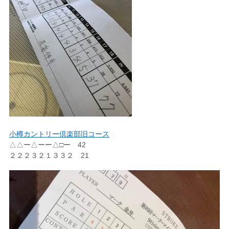
小樽カントリー倶楽部旧コース
△△ー△ーー△□ー 42
２２２３２１３３２ 21