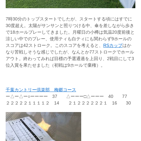
7時30分のトップスタートでしたが、スタートする頃にはすでに
30度超え。太陽がサンサンと照りつける中、傘を差しながら歩き
で18ホールプレーしてきました。月曜日の小樽は気温20度前後と
涼しい中でのプレー、使用ティも白ティにも関わらず9ホールの
スコアは42ストローク。このスコアを考えると、
RSカップ
はか
なり苦戦しそうな感じでしたが、なんとか77ストロークでホール
アウト。終わってみれば目標の予選通過を上回り、2戦目にして3
位入賞を果たせました（初戦は9ホールで棄権）。
千葉カントリー倶楽部 梅郷コース
ー△ー△ー○ーーーー 37 △ーーー□△ーーー 40 77
２２２２２１１１１２ 14 ２１２２２２２２１ 16 30