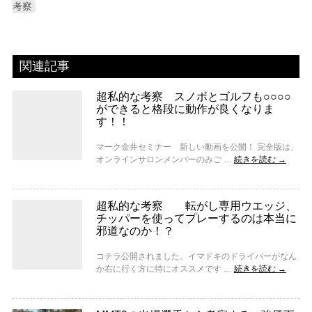
考察
関連記事
超私的な考察 スノボとゴルフも○○○○
ができると格段に動作が良くなりま
す！！
マーク金井セミナー 新しい動画を公開！ 完全版は、
オンラインサロンメンバーのみご …
続きを読む
→
超私的な考察 転がし専用ウエッジ、
チッパーを使ってプレーするのは本当に
邪道なのか！？
コチラ公開されました。イマドキのドライバーがなん
か右に行く方に特にオススメです …
続きを読む
→