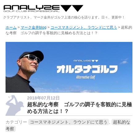
クラブアナリスト、マーク金井がゴルフ上達の核心を語ります。日々、更新中！
ホーム
>
マーク金井blog
>
コースマネジメント、ラウンドにて思う
> 超私的
な考察 ゴルフの調子を客観的に見極める方法とは！？
2018年07月12日
超私的な考察 ゴルフの調子を客観的に見極
める方法とは！？
カテゴリー
コースマネジメント、ラウンドにて思う
,
超私的な
考察