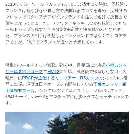
2018サッカーワールドカップもいよいよ残すは決勝戦。予想通り
フランスは危なげない勝ち方で決勝戦までコマを進め、反対側の
ブロックではクロアチアがイングランドを延長で退けて決勝まで
勝ち上がってきました。ワクワクドキドキしながら観戦してたワ
ールドカップも残すところは3位決定戦と決勝戦のみとなりまし
た。フランスの相手は予想したイングランドではなくてクロアチ
アですが、2対1でフランスが勝つと予想しています。
深夜のワールドカップ観戦が続く中、月曜日は北海道
小樽カント
リー倶楽部旧コース
で
MMT9
に出場。最終便で帰京した翌日（火
曜日）は
PRGRが主催するミニツアー、RSカップ
のシングルス部
門に出場。場所は日本オープンも開催している
千葉カントリー俱
楽部梅郷コース
。シングルスはプロと同じく、フルバックティ。
6941ヤード、パー72とアマチュアには少々タフなセッティングで
す。