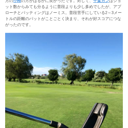
方の
小樽
の方がはるかに良かったです。対して、
千葉カン
はショ
ット数からみても分るように普段よりも少し多めでしたが、アプ
ローチとパッティングはノーミス。普段苦手にしている2～3メー
トルの距離のパットがことごとく決まり、それが好スコアにつな
がったのです。