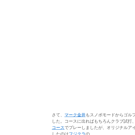
さて、
マーク金井
もスノボモードからゴル
した。コースに出ればもちろんクラブ試打
コース
でプレーしましたが、オリジナルア
したのは
フジクラ
の