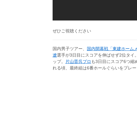
ぜひご視聴ください
国内男子ツアー、
国内開幕戦「東建ホーム
遼
選手が3日目にスコアを伸ばせず2位タイ
ップ。
片山晋呉プロ
も3日目にスコア6つ縮
れる頃、最終組は6番ホールぐらいをプレ