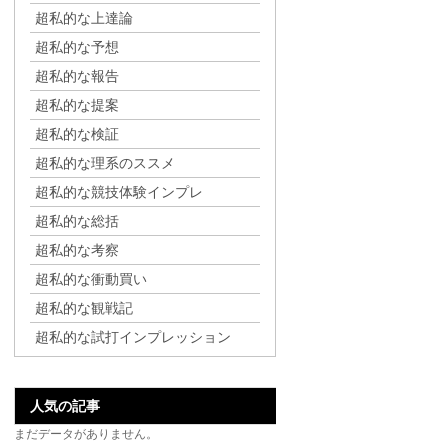
超私的な上達論
超私的な予想
超私的な報告
超私的な提案
超私的な検証
超私的な理系のススメ
超私的な競技体験インプレ
超私的な総括
超私的な考察
超私的な衝動買い
超私的な観戦記
超私的な試打インプレッション
人気の記事
まだデータがありません。