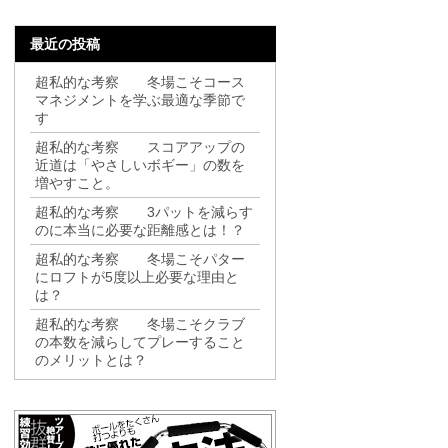
最近の投稿
超私的な考察 冬場こそコース
マネジメントを学ぶ最適な季節で
す
超私的な考察 スコアアップの
近道は「やさしいボギー」の数を
増やすこと。
超私的な考察 3パットを減らす
のに本当に必要な距離感とは！？
超私的な考察 冬場こそパター
にロフトが5度以上必要な理由と
は？
超私的な考察 冬場こそクラブ
の本数を減らしてプレーすること
のメリットとは？