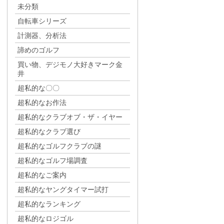
未分類
自転車シリーズ
計測器、分析法
諦めのゴルフ
買い物、デジモノ大好きマーク金
井
超私的な〇〇
超私的なお作法
超私的なクラブオブ・ザ・イヤー
超私的なクラブ選び
超私的なゴルフクラブの謎
超私的なゴルフ場調査
超私的なご案内
超私的なヤングタイマー試打
超私的なランキング
超私的なロジゴル