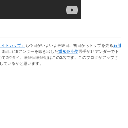
メイトカップ」
も今日がいよいよ最終日。初日からトップを走る
石川
。3日目に8アンダーを叩き出した
重永亜斗夢
選手が14アンダーでト
めて2位タイ。最終日最終組はこの3名です。このブログがアップさ
ーしているかと思います。