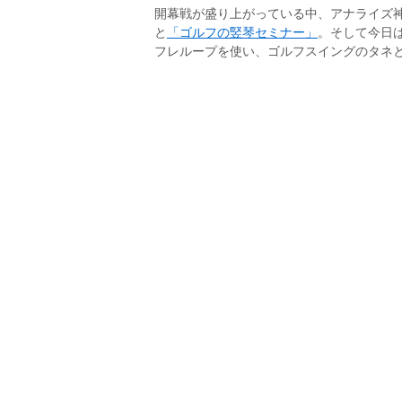
開幕戦が盛り上がっている中、アナライズ
と
「ゴルフの竪琴セミナー」
。そして今日
フレループを使い、ゴルフスイングのタネ