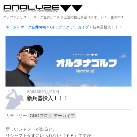
クラブアナリスト、マーク金井がゴルフ上達の核心を語ります。日々、更新中！
ホーム
>
マーク金井blog
>
GDOブログ アーカイブ
> 新兵器投入！！！
2008年10月26日
新兵器投入！！！
カテゴリー
GDOブログ アーカイブ
新しいシャフトが出ると、
リシャフトせずにいられない（▼▼）ですが、