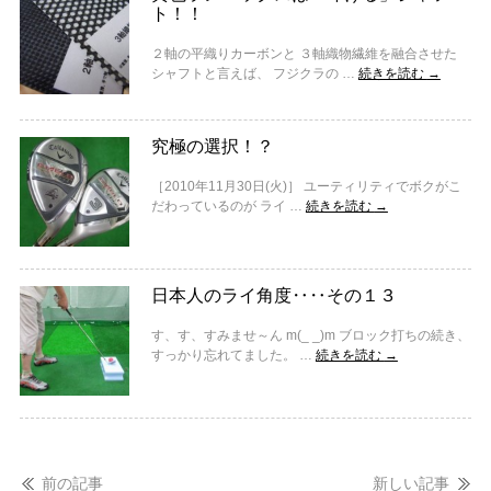
ト！！
２軸の平織りカーボンと ３軸織物繊維を融合させた
シャフトと言えば、 フジクラの …
続きを読む
→
究極の選択！？
［2010年11月30日(火)］ ユーティリティでボクがこ
だわっているのが ライ …
続きを読む
→
日本人のライ角度‥‥その１３
す、す、すみませ～ん m(_ _)m ブロック打ちの続き、
すっかり忘れてました。 …
続きを読む
→
前の記事
新しい記事