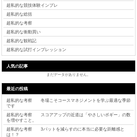
超私的な競技体験インプレ
超私的な総括
超私的な考察
超私的な衝動買い
超私的な観戦記
超私的な試打インプレッション
人気の記事
まだデータがありません。
最近の投稿
超私的な考察 冬場こそコースマネジメントを学ぶ最適な季節
です
超私的な考察 スコアアップの近道は「やさしいボギー」の数
を増やすこと。
超私的な考察 3パットを減らすのに本当に必要な距離感と
は！？