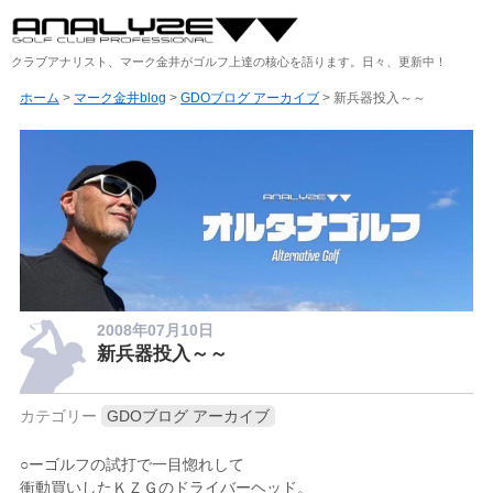
クラブアナリスト、マーク金井がゴルフ上達の核心を語ります。日々、更新中！
ホーム
>
マーク金井blog
>
GDOブログ アーカイブ
> 新兵器投入～～
2008年07月10日
新兵器投入～～
カテゴリー
GDOブログ アーカイブ
○ーゴルフの試打で一目惚れして
衝動買いしたＫＺＧのドライバーヘッド。