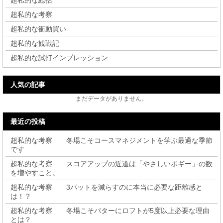
超私的な考察
超私的な衝動買い
超私的な観戦記
超私的な試打インプレッション
人気の記事
まだデータがありません。
最近の投稿
超私的な考察 冬場こそコースマネジメントを学ぶ最適な季節
です
超私的な考察 スコアアップの近道は「やさしいボギー」の数
を増やすこと。
超私的な考察 3パットを減らすのに本当に必要な距離感と
は！？
超私的な考察 冬場こそパターにロフトが5度以上必要な理由
とは？