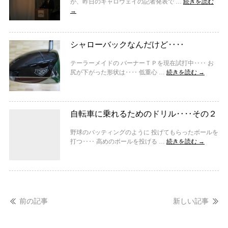
が、昨日のキャロウェイの記者発表で …
続きを読む
→
シャローバックなんだけど‥‥
テーラーメイドの バーナーＴＰを現在試打中‥‥ お
尻が下がった形状は‥‥ 低重心 …
続きを読む
→
自転車に乗れるためのドリル‥‥その２
野球のバッティングのように 投げてもらったボールを
打つ‥‥ 高めのボールを投げる …
続きを読む
→
前の記事
新しい記事