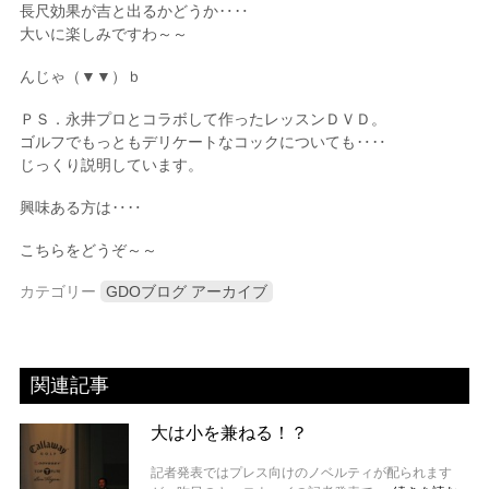
長尺効果が吉と出るかどうか‥‥
大いに楽しみですわ～～
んじゃ（▼▼）ｂ
ＰＳ．永井プロとコラボして作ったレッスンＤＶＤ。
ゴルフでもっともデリケートなコックについても‥‥
じっくり説明しています。
興味ある方は‥‥
こちらをどうぞ～～
カテゴリー
GDOブログ アーカイブ
関連記事
大は小を兼ねる！？
記者発表ではプレス向けのノベルティが配られます