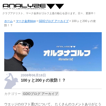
クラブアナリスト、マーク金井がゴルフ上達の核心を語ります。日々、更新中！
ホーム
>
マーク金井blog
>
GDOブログ アーカイブ
> 100ｙと200ｙの攻
防！？
2008年06月18日
100ｙと200ｙの攻防！？
カテゴリー
GDOブログ アーカイブ
ウエッジのロフト選びについて、 たくさんのコメントありがとう