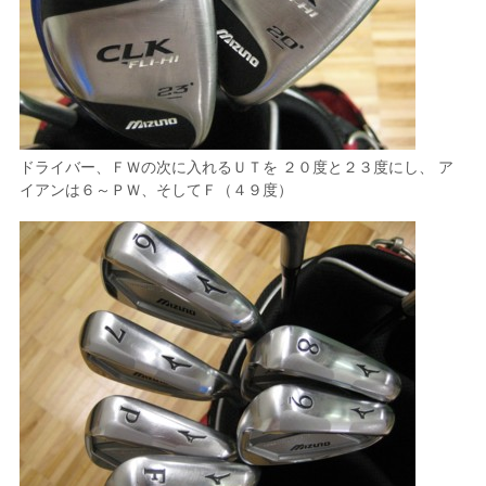
ドライバー、ＦＷの次に入れるＵＴを ２０度と２３度にし、 ア
イアンは６～ＰＷ、そしてＦ（４９度）