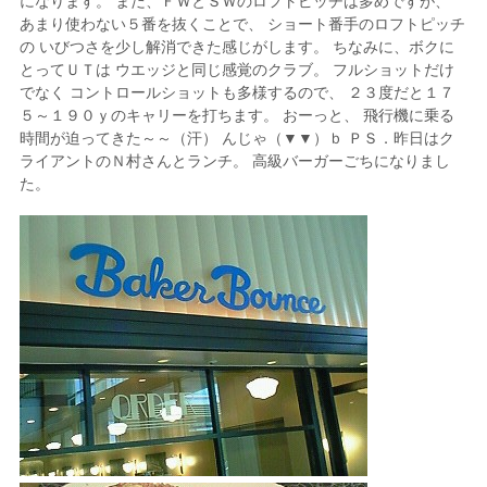
になります。 まだ、ＦＷとＳＷのロフトピッチは多めですが、
あまり使わない５番を抜くことで、 ショート番手のロフトピッチ
の いびつさを少し解消できた感じがします。 ちなみに、ボクに
とってＵＴは ウエッジと同じ感覚のクラブ。 フルショットだけ
でなく コントロールショットも多様するので、 ２３度だと１７
５～１９０ｙのキャリーを打ちます。 おーっと、 飛行機に乗る
時間が迫ってきた～～（汗） んじゃ（▼▼）ｂ ＰＳ．昨日はク
ライアントのＮ村さんとランチ。 高級バーガーごちになりまし
た。