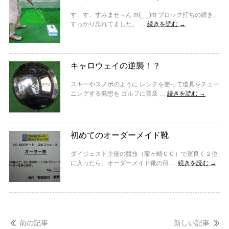
す、す、すみませ～ん m(_ _)m ブロック打ちの続き、
すっかり忘れてました。 …
続きを読む
→
キャロウェイの逆襲！？
スキーやスノボのように レンチを使って道具をチュー
ニングする発想を ゴルフに普及 …
続きを読む
→
初めてのオーダーメイド靴
ダイジェスト主催の競技（龍ヶ崎ＣＣ）で運良く２位
に入ったら、オーダーメイド靴の目 …
続きを読む
→
前の記事
新しい記事