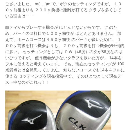
ございました。 m(_ _)m で、ボクのセッティングですが、 １０
０ｙ前後よりも ２００ｙ前後の距離が打てる クラブを多くして
いる理由は‥‥
白ティからプレーする機会が ほとんどないからです。 このた
め、パー４の２打目で１００ｙ前後が ほとんどありません。 加
えて、ホームコースは４５０ｙ前後 のパー４が多いために、 １
００ｙ前後を打つ機会よりも、 ２００ｙ前後を打つ機会が圧倒的
に多い。 セッティングとしては ＰＷ（46度）の次が56度なのは
いびつですが、 使う機会が少ないクラブを抜いた方が、 14本を
フルに使えると考えています。 でも、現在のセッティングが 100
点満点とは全然思ってません。 知らないコースでも14本をフルに
使える セッティングを現在模索中で、 そのひとつとして現在テ
スト中なのがこれっ！！