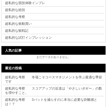
超私的な競技体験インプレ
超私的な総括
超私的な考察
超私的な衝動買い
超私的な観戦記
超私的な試打インプレッション
人気の記事
まだデータがありません。
最近の投稿
超私的な考察 冬場こそコースマネジメントを学ぶ最適な季節
です
超私的な考察 スコアアップの近道は「やさしいボギー」の数
を増やすこと。
超私的な考察 3パットを減らすのに本当に必要な距離感と
は！？