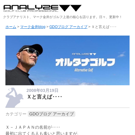
クラブアナリスト、マーク金井がゴルフ上達の核心を語ります。日々、更新中！
ホーム
>
マーク金井blog
>
GDOブログ アーカイブ
> Ｘと言えば‥‥
2008年03月19日
Ｘと言えば‥‥
カテゴリー
GDOブログ アーカイブ
Ｘ－ＪＡＰＡＮの名前が‥‥
最初に出てくる人も多いと思いますが、