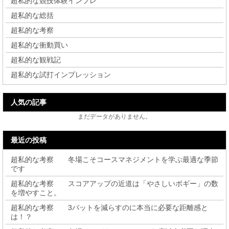
超私的な競技体験インプレ
超私的な総括
超私的な考察
超私的な衝動買い
超私的な観戦記
超私的な試打インプレッション
人気の記事
まだデータがありません。
最近の投稿
超私的な考察 冬場こそコースマネジメントを学ぶ最適な季節
です
超私的な考察 スコアアップの近道は「やさしいボギー」の数
を増やすこと。
超私的な考察 3パットを減らすのに本当に必要な距離感と
は！？