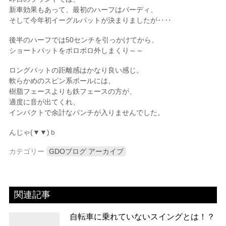
新車効果もあって、最初のハーフはバーディ、
そして今年初イーグルパットが決まりましたが‥‥
後半のハーフでは50センチを引っかけてから、
ショートパットをポロポロ外しまくり～～
ロングパットの距離感はかなり良い感じ。
軟らかめのスピン系ボールには、
樹脂フェースよりも鉄フェースの方が、
適度に音が出てくれ、
インパクトで余計なパンチが入りませんでした。
んじゃ(▼▼)ｂ
カテゴリー
GDOブログ アーカイブ
関連記事
自転車に乗れていないスイングとは！？