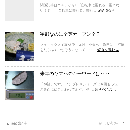
関係記事はコチラから↓ 「自転車に乗れる、乗れな
い！？」 「自転車に乗れる、乗れ …
続きを読む
→
宇部なのに全英オープン？？
フェニックスで取材後、九州、小倉へ。昨日は、 河豚
をたらふくごちそうになって‥‥ …
続きを読む
→
来年のヤマハのキーワードは‥‥
「神話」です。 インプレスシリーズは今回も フェー
ス裏面ににこだわってます。 そ …
続きを読む
→
前の記事
新しい記事