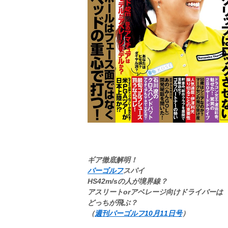
ギア徹底解明！
パーゴルフ
スパイ
HS42m/sの人が境界線？
アスリートorアベレージ向けドライバーは
どっちが飛ぶ？
（
週刊パーゴルフ10月11日号
）