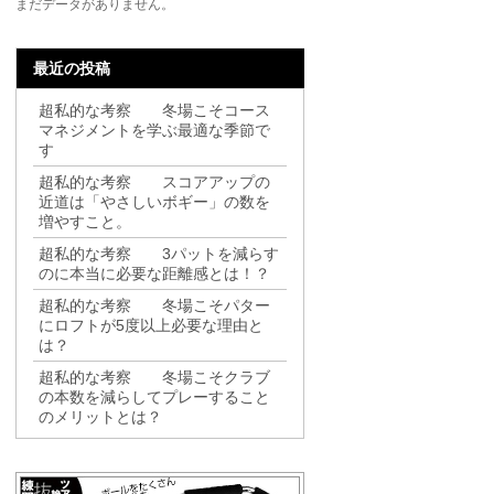
まだデータがありません。
最近の投稿
超私的な考察 冬場こそコース
マネジメントを学ぶ最適な季節で
す
超私的な考察 スコアアップの
近道は「やさしいボギー」の数を
増やすこと。
超私的な考察 3パットを減らす
のに本当に必要な距離感とは！？
超私的な考察 冬場こそパター
にロフトが5度以上必要な理由と
は？
超私的な考察 冬場こそクラブ
の本数を減らしてプレーすること
のメリットとは？