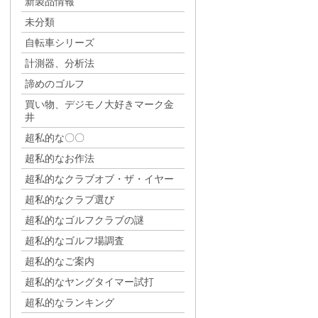
新製品情報
未分類
自転車シリーズ
計測器、分析法
諦めのゴルフ
買い物、デジモノ大好きマーク金
井
超私的な〇〇
超私的なお作法
超私的なクラブオブ・ザ・イヤー
超私的なクラブ選び
超私的なゴルフクラブの謎
超私的なゴルフ場調査
超私的なご案内
超私的なヤングタイマー試打
超私的なランキング