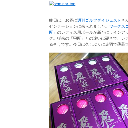
昨日は、お昼に
週刊ゴルフダイジェスト
さ
ゼンテーションに来られました。
ワークス
匠」
のレディス用ボールが新たにラインア
ク。従来の「飛匠」との違いは硬さで、レ
るそうです。今日は久しぶりに赤羽で薄暮