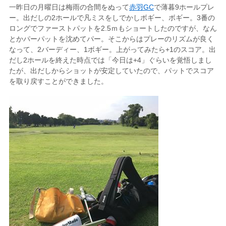
一昨日の月曜日は梅雨の合間をぬって
赤羽GC
で薄暮9ホールプレ
ー。出だしの2ホールで凡ミスをしでかしボギー、ボギー。3番の
ロングでファーストパットを2.5ｍもショートしたのですが、なん
とかパーパットを沈めてパー。そこからはプレーのリズムが良く
なって、2バーディー、1ボギー。上がってみたら+1のスコア。出
だし2ホールを終えた時点では「今日は+4」ぐらいを覚悟しまし
たが、出だしからショットが安定していたので、パットでスコア
を取り戻すことができました。