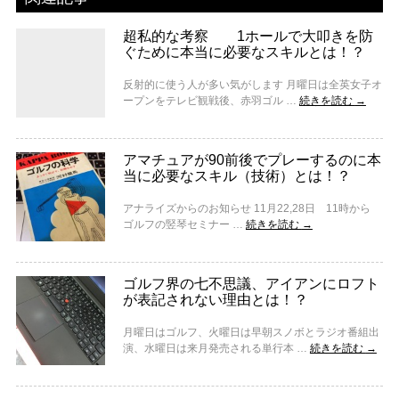
超私的な考察 1ホールで大叩きを防
ぐために本当に必要なスキルとは！？
反射的に使う人が多い気がします 月曜日は全英女子オ
ープンをテレビ観戦後、赤羽ゴル …
続きを読む
→
アマチュアが90前後でプレーするのに本
当に必要なスキル（技術）とは！？
アナライズからのお知らせ 11月22,28日 11時から
ゴルフの竪琴セミナー …
続きを読む
→
ゴルフ界の七不思議、アイアンにロフト
が表記されない理由とは！？
月曜日はゴルフ、火曜日は早朝スノボとラジオ番組出
演、水曜日は来月発売される単行本 …
続きを読む
→