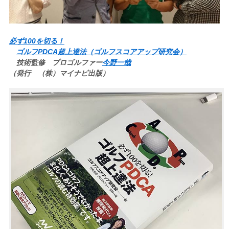
必ず100を切る！
ゴルフPDCA超上達法（ゴルフスコアアップ研究会）
技術監修 プロゴルファー
今野一哉
（発行 （株）マイナビ出版）