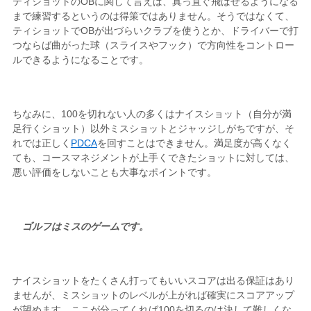
ティショットのOBに関して言えば、真っ直ぐ飛ばせるようになる
まで練習するというのは得策ではありません。そうではなくて、
ティショットでOBが出づらいクラブを使うとか、ドライバーで打
つならば曲がった球（スライスやフック）で方向性をコントロー
ルできるようになることです。
ちなみに、100を切れない人の多くはナイスショット（自分が満
足行くショット）以外ミスショットとジャッジしがちですが、そ
れでは正しく
PDCA
を回すことはできません。満足度が高くなく
ても、コースマネジメントが上手くできたショットに対しては、
悪い評価をしないことも大事なポイントです。
ゴルフはミスのゲームです。
ナイスショットをたくさん打ってもいいスコアは出る保証はあり
ませんが、ミスショットのレベルが上がれば確実にスコアアップ
が望めます。ここが分ってくれば100を切るのは決して難しくな