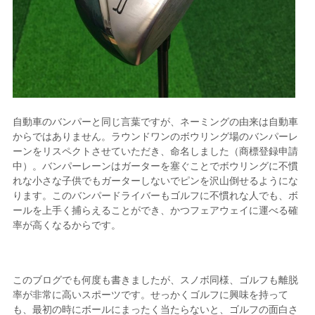
自動車のバンパーと同じ言葉ですが、ネーミングの由来は自動車
からではありません。ラウンドワンのボウリング場のバンパーレ
ーンをリスペクトさせていただき、命名しました（商標登録申請
中）。バンパーレーンはガーターを塞ぐことでボウリングに不慣
れな小さな子供でもガーターしないでピンを沢山倒せるようにな
ります。このバンパードライバーもゴルフに不慣れな人でも、ボ
ールを上手く捕らえることができ、かつフェアウェイに運べる確
率が高くなるからです。
このブログでも何度も書きましたが、スノボ同様、ゴルフも離脱
率が非常に高いスポーツです。せっかくゴルフに興味を持って
も、最初の時にボールにまったく当たらないと、ゴルフの面白さ