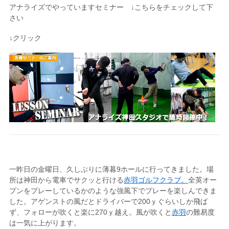
アナライズでやっていますセミナー ↓こちらをチェックして下
さい
↓クリック
一昨日の金曜日、久しぶりに薄暮9ホールに行ってきました。場
所は神田から電車でサクッと行ける
赤羽ゴルフクラブ。
全英オー
プンをプレーしているかのような強風下でプレーを楽しんできま
した。アゲンストの風だとドライバーで200ｙぐらいしか飛ば
ず、フォローが吹くと楽に270ｙ越え。風が吹くと
赤羽
の難易度
は一気に上がります。