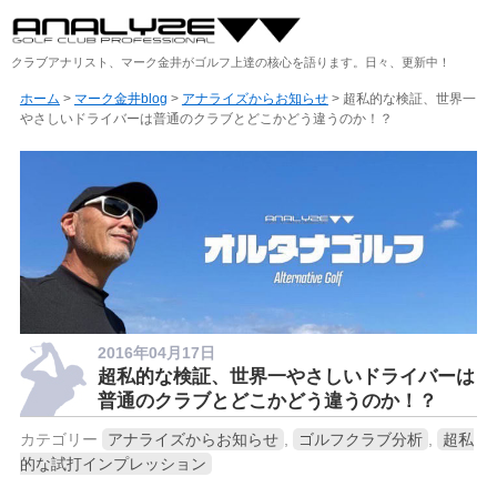
クラブアナリスト、マーク金井がゴルフ上達の核心を語ります。日々、更新中！
ホーム
>
マーク金井blog
>
アナライズからお知らせ
> 超私的な検証、世界一
やさしいドライバーは普通のクラブとどこかどう違うのか！？
2016年04月17日
超私的な検証、世界一やさしいドライバーは
普通のクラブとどこかどう違うのか！？
カテゴリー
アナライズからお知らせ
,
ゴルフクラブ分析
,
超私
的な試打インプレッション