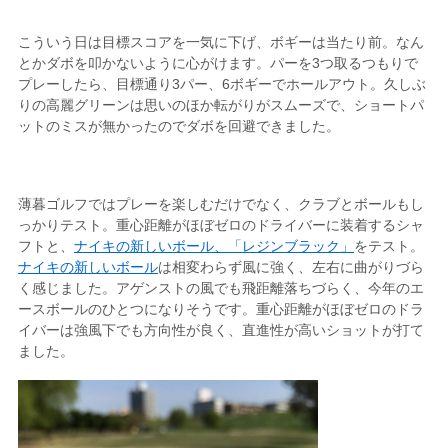
こういう日は目標スコアを一気に下げ、ボギーは当たり前。なん
とかダボを叩かないように心がけます。パーを3つ取るつもりで
プレーしたら、目標通り3パー、6ボギーでホールアウト。久しぶ
りの高麗グリーンは思いのほか転がりがスムーズで、ショートパ
ットのミスが無かったのでダボを回避できました。
薄暮ゴルフではプレーを楽しむだけでなく、クラブとボールもし
っかりテスト。重心距離がほぼゼロのドライバーに装着するシャ
フトと、
ナイキの新しいボール、「レジンブラック」
をテスト。
ナイキの新しいボール
は相変わらず風に強く、左右に曲がりづら
く感じました。アゲンストの風でも飛距離落ちづらく、今年のエ
ースボールのひとつになりそうです。重心距離がほぼゼロのドラ
イバーは強風下でも方向性が良く、直進性が高いショットが打て
ました。