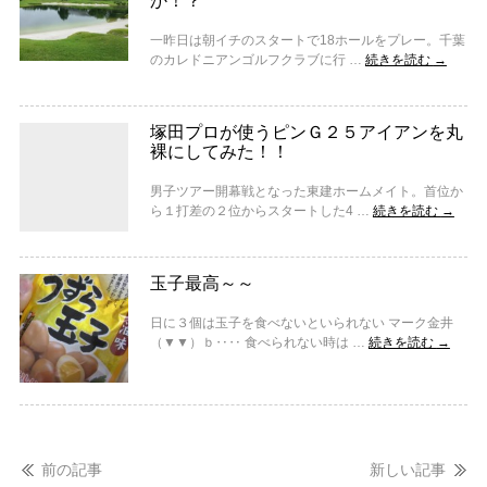
か！？
一昨日は朝イチのスタートで18ホールをプレー。千葉
のカレドニアンゴルフクラブに行 …
続きを読む
→
塚田プロが使うピンＧ２５アイアンを丸
裸にしてみた！！
男子ツアー開幕戦となった東建ホームメイト。首位か
ら１打差の２位からスタートした4 …
続きを読む
→
玉子最高～～
日に３個は玉子を食べないといられない マーク金井
（▼▼）ｂ‥‥ 食べられない時は …
続きを読む
→
前の記事
新しい記事