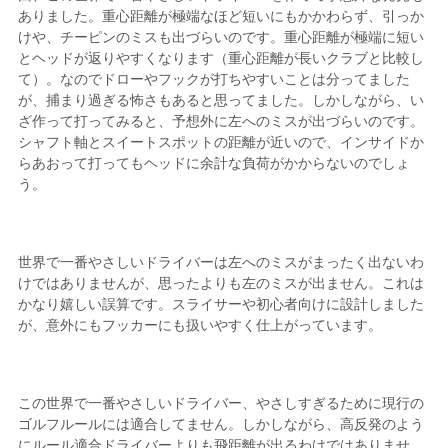
ありました。重心距離が極端なほど短いにもかかわらず、引っか
けや、チーピンのミスも出づらいのです。重心距離が極端に短い
とヘッドが返りやすくなります（重心距離が長いクラブと比較し
て）。なのでドローやフックが打ちやすいことは分ってました
が、捕まり過ぎる怖さもあると思ってました。しかしながら、い
ざ作って打ってみると、予想外に左へのミスが出づらいのです。
シャフト軸とスイートスポットの距離が近いので、インサイドか
らあおって打ってもヘッドに余計な負荷がかからないのでしょ
う。
世界で一番やさしいドライバーは左へのミスがまったく出ないわ
けではありませんが、思ったよりも左のミスが出ません。これは
かなり嬉しい誤算です。スライサーや初心者向けに設計しました
が、意外にもフッカーにも扱いやすく仕上がっています。
この世界で一番やさしいドライバー、やさしすぎるために現行の
ゴルフルールには適合してません。しかしながら、高反発のよう
にルール適合ドライバーよりも飛距離が出るわけではありませ