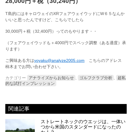
28,000円＋税（30,240円）
T島的にはキャロウェイのXRフェアウェイウッドにW６５なんか
いいと思ったんですけど、こちらでしたら
30,000円＋税（32,400円）ってのもやります・・
（フェアウェイウッドも＋4000円でスペック調整（ある適度）承
ります）
ご興味ある方は
yoyaku@analyze2005.com
こちらのアドレス
柿木までお問い合わせ下さい。
カテゴリー
アナライズからお知らせ
,
ゴルフクラブ分析
,
超私
的な試打インプレッション
関連記事
ストレートネックのウエッジは、一体い
つから米国のスタンダードになったの