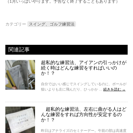
（1月いっぱいやります。予告なく終了することもあります）
カテゴリー
スイング、ゴルフ練習法
関連記事
超私的な練習法、アイアンの引っかけが
続く時はどんな練習をすればいいの
か！？
自分ではいい感じでスイングしているのに、ボールが
狙いよりも左に飛んだり、ひっかか …
続きを読む
→
超私的な練習法、左右に曲がる人はど
んな練習をすれば方向性が安定するの
か！？
昨日はアナライズのセミナーデー。午前の部は高速度