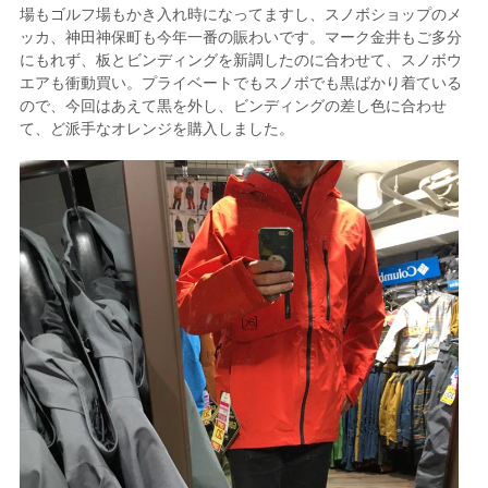
場もゴルフ場もかき入れ時になってますし、スノボショップのメ
ッカ、神田神保町も今年一番の賑わいです。マーク金井もご多分
にもれず、板とビンディングを新調したのに合わせて、スノボウ
エアも衝動買い。プライベートでもスノボでも黒ばかり着ている
ので、今回はあえて黒を外し、ビンディングの差し色に合わせ
て、ど派手なオレンジを購入しました。