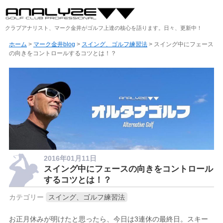
クラブアナリスト、マーク金井がゴルフ上達の核心を語ります。日々、更新中！
ホーム
>
マーク金井blog
>
スイング、ゴルフ練習法
> スイング中にフェース
の向きをコントロールするコツとは！？
2016年01月11日
スイング中にフェースの向きをコントロール
するコツとは！？
カテゴリー
スイング、ゴルフ練習法
お正月休みが明けたと思ったら、今日は3連休の最終日。スキー