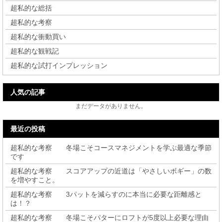
超私的な総括
超私的な考察
超私的な衝動買い
超私的な観戦記
超私的な試打インプレッション
人気の記事
まだデータがありません。
最近の投稿
超私的な考察 冬場こそコースマネジメントを学ぶ最適な季節
です
超私的な考察 スコアアップの近道は「やさしいボギー」の数
を増やすこと。
超私的な考察 3パットを減らすのに本当に必要な距離感と
は！？
超私的な考察 冬場こそパターにロフトが5度以上必要な理由