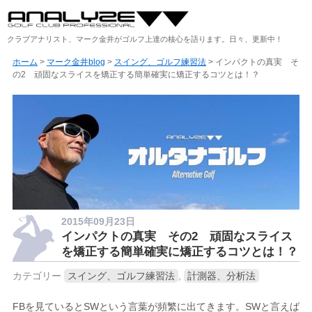
クラブアナリスト、マーク金井がゴルフ上達の核心を語ります。日々、更新中！
ホーム
>
マーク金井blog
>
スイング、ゴルフ練習法
> インパクトの真実 そ
の2 頑固なスライスを矯正する簡単確実に矯正するコツとは！？
2015年09月23日
インパクトの真実 その2 頑固なスライス
を矯正する簡単確実に矯正するコツとは！？
カテゴリー
スイング、ゴルフ練習法
,
計測器、分析法
FBを見ているとSWという言葉が頻繁に出てきます。SWと言えば