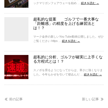
ックマリガンフェアウェーを始め …
続きを読む
→
超私的な提案 ゴルフで一番大事な
「距離感」の精度を上げる練習法と
は！？
マーク金井の新しいYou Tube動画公開しました。ぜひ
ご覧ください https …
続きを読む
→
超私的に分析、ゴルフが確実に上手くな
る方程式とは！？
スノボを滑るようになってからは、寒さに強くなりま
した。今年もかぜを引いて寝込んだ …
続きを読む
→
前の記事
新しい記事