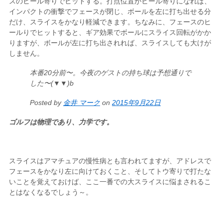
スのヒール寄りでヒットする。打点位置がヒール寄りになれば、
インパクトの衝撃でフェースが閉じ、ボールを左に打ち出せる分
だけ、スライスをかなり軽減できます。ちなみに、フェースのヒ
ールりでヒットすると、ギア効果でボールにスライス回転がかか
りますが、ボールが左に打ち出されれば、スライスしても大けが
しません。
本番20分前〜。今夜のゲストの持ち球は予想通りで
した〜(▼▼)b
Posted by
金井 マーク
on
2015年9月22日
ゴルフは物理であり、力学です。
スライスはアマチュアの慢性病とも言われてますが、アドレスで
フェースをかなり左に向けておくこと、そしてトウ寄りで打たな
いことを覚えておけば、ここ一番での大スライスに悩まされるこ
とはなくなるでしょう～。