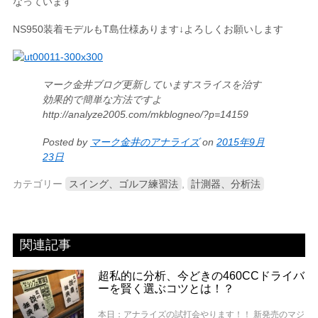
なっています
NS950装着モデルもT島仕様あります↓よろしくお願いします
マーク金井ブログ更新していますスライスを治す
効果的で簡単な方法ですよ
http://analyze2005.com/mkblogneo/?p=14159
Posted by
マーク金井のアナライズ
on
2015年9月
23日
カテゴリー
スイング、ゴルフ練習法
,
計測器、分析法
関連記事
超私的に分析、今どきの460CCドライバ
ーを賢く選ぶコツとは！？
本日：アナライズの試打会やります！！ 新発売のマジ