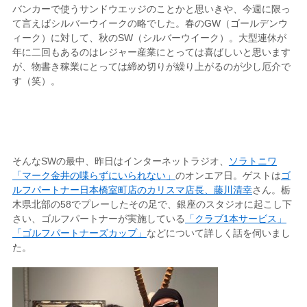
バンカーで使うサンドウエッジのことかと思いきや、今週に限っ
て言えばシルバーウイークの略でした。春のGW（ゴールデンウ
ィーク）に対して、秋のSW（シルバーウイーク）。大型連休が
年に二回もあるのはレジャー産業にとっては喜ばしいと思います
が、物書き稼業にとっては締め切りが繰り上がるのが少し厄介で
す（笑）。
そんなSWの最中、昨日はインターネットラジオ、
ソラトニワ
「マーク金井の喋らずにいられない」
のオンエア日。ゲストは
ゴ
ルフパートナー日本橋室町店のカリスマ店長、藤川清幸
さん。栃
木県北部の58でプレーしたその足で、銀座のスタジオに起こし下
さい、ゴルフパートナーが実施している
「クラブ1本サービス
」
「ゴルフパートナーズカップ」
などについて詳しく話を伺いまし
た。